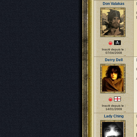
Don Valakas
Inscrit depuis le :
07/04/2008
Derry Dell
Inscrit depuis le :
14/01/2009
Lady Ching