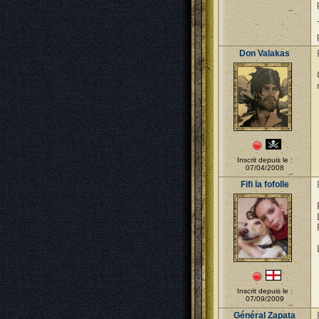
Don Valakas
Inscrit depuis le :
07/04/2008
Fifi la fofolle
Inscrit depuis le :
07/09/2009
Général Zapata