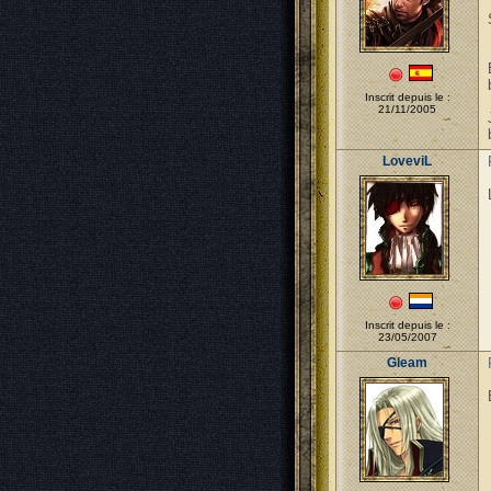
Inscrit depuis le :
21/11/2005
LoveviL
Inscrit depuis le :
23/05/2007
Gleam