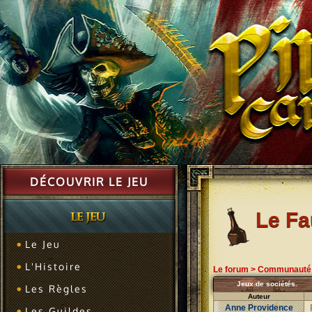
DÉCOUVRIR LE JEU
Le F
Le Jeu
L'Histoire
Le forum
>
Communauté
Jeux de sociétés.
Les Règles
Auteur
Anne Providence
Les Guildes