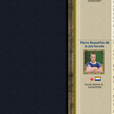
23/05/2007
Pierre BeauxPas dit
la pov'lucette
Inscrit depuis le :
16/04/2006