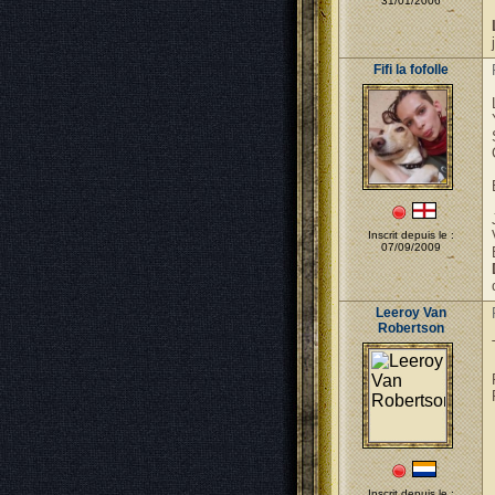
31/01/2006
Fifi la fofolle
Inscrit depuis le :
07/09/2009
Leeroy Van
Robertson
Inscrit depuis le :