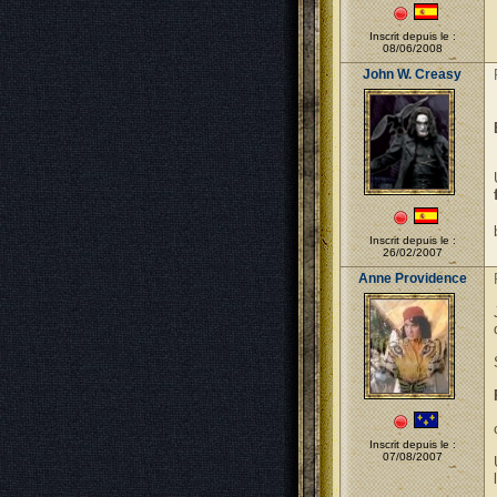
Inscrit depuis le :
08/06/2008
John W. Creasy
Inscrit depuis le :
26/02/2007
Anne Providence
Inscrit depuis le :
07/08/2007