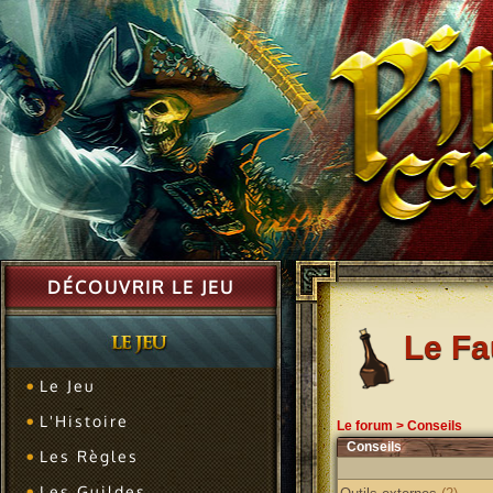
DÉCOUVRIR LE JEU
Le F
Le Jeu
L'Histoire
Le forum
>
Conseils
Conseils
Les Règles
Les Guildes