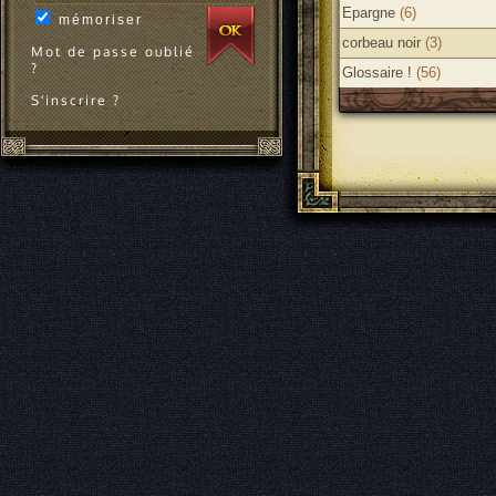
Epargne
(6)
mémoriser
corbeau noir
(3)
Mot de passe oublié
?
Glossaire !
(56)
S'inscrire ?