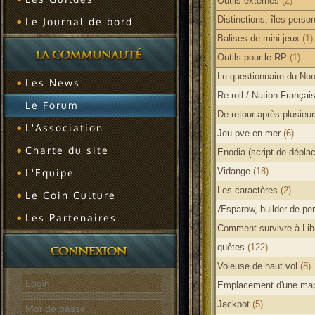
Outils externes
(2)
Distinctions, îles pers
Le Journal de bord
Balises de mini-jeux
(1)
Outils pour le RP
(1)
Le questionnaire du No
Les News
Re-roll / Nation França
Le Forum
De retour après plusie
L'Association
Jeu pve en mer
(6)
Charte du site
Enodia (script de dépl
Vidange
(18)
L'Equipe
Les caractères
(2)
Le Coin Culture
Æsparow, builder de pe
Les Partenaires
Comment survivre à Lib
quêtes
(122)
Voleuse de haut vol
(8)
Emplacement d'une ma
Jackpot
(5)