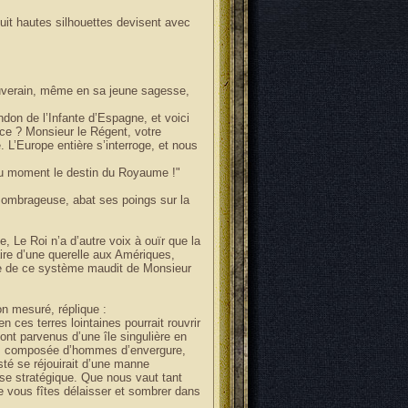
uit hautes silhouettes devisent avec
uverain, même en sa jeune sagesse,
don de l’Infante d’Espagne, et voici
nce ? Monsieur le Régent, votre
L’Europe entière s’interroge, et nous
é du moment le destin du Royaume !"
ombrageuse, abat ses poings sur la
e, Le Roi n’a d’autre voix à ouïr que la
ire d’une querelle aux Amériques,
ge de ce système maudit de Monsieur
on mesuré, réplique :
n ces terres lointaines pourrait rouvrir
ont parvenus d’une île singulière en
e, composée d’hommes d’envergure,
sté se réjouirait d’une manne
base stratégique. Que nous vaut tant
ue vous fîtes délaisser et sombrer dans