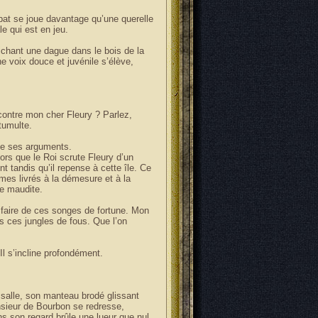
ébat se joue davantage qu’une querelle
le qui est en jeu.
ichant une dague dans le bois de la
ne voix douce et juvénile s’élève,
 contre mon cher Fleury ? Parlez,
tumulte.
se ses arguments.
lors que le Roi scrute Fleury d’un
t tandis qu’il repense à cette île. Ce
mes livrés à la démesure et à la
re maudite.
ue faire de ces songes de fortune. Mon
s ces jungles de fous. Que l’on
Il s’incline profondément.
a salle, son manteau brodé glissant
nsieur de Bourbon se redresse,
ns son regard brûle une lueur que nul