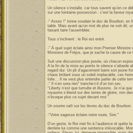
Un silence s’installe, car tous savent qu’en ce d
sur une lointaine possession : c’est la faveur roya
-" Assez !" tonne soudain le duc de Bourbon, en f
table. Mais avant qu’un mot de plus ne soit dit, u
faisant taire l’assemblée.
Tous s’inclinent : le Roi est entré.
-" À quel sujet éclate ainsi mon Premier Ministre
Monsieur de Fréjus, que je sache la cause de ce 
Suit une discussion plus posée, où chacun expo
A la fin de la mise au points le silence s’attarde a
regard dur. Un pli d’agacement barre son jeune fron
chaos brûlant sous un soleil implacable, ces hom
folie… Il ne veut plus entendre parler de cette ter
-" Il n’en sera rien" tranche-t-il d’un ton sec.
"Liberty n’est que tumulte et illusions. Je n’ai q
royaume s’étend sur des terres de gloire, non dan
n’évoque plus ce sujet devant moi."
Un sourire naît sur les lèvres du duc de Bourbon. 
-"Votre sagesse éclaire notre route, Sire."
D’un geste, le Roi met fin à l’audience et quitte l
derrière lui comme une sentence irrévocable. Mo
radieux. Fleury, lui, demeure impassible, mais da