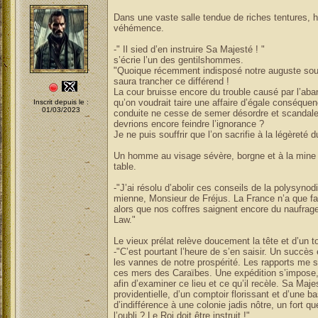
Dans une vaste salle tendue de riches tentures, h
véhémence.
-" Il sied d’en instruire Sa Majesté ! "
s’écrie l’un des gentilshommes.
"Quoique récemment indisposé notre auguste so
saura trancher ce différend !
La cour bruisse encore du trouble causé par l’aban
qu’on voudrait taire une affaire d’égale conséque
Inscrit depuis le :
01/03/2023
conduite ne cesse de semer désordre et scandale. 
devrions encore feindre l’ignorance ?
Je ne puis souffrir que l’on sacrifie à la légèret
Un homme au visage sévère, borgne et à la mine 
table.
-"J’ai résolu d’abolir ces conseils de la polysynodi
mienne, Monsieur de Fréjus. La France n’a que fa
alors que nos coffres saignent encore du naufra
Law."
Le vieux prélat relève doucement la tête et d’un t
-"C’est pourtant l’heure de s’en saisir. Un succès e
les vannes de notre prospérité. Les rapports me s
ces mers des Caraïbes. Une expédition s’impos
afin d’examiner ce lieu et ce qu’il recèle. Sa Maje
providentielle, d’un comptoir florissant et d’une 
d’indifférence à une colonie jadis nôtre, un fort q
l’oubli ? Le Roi doit être instruit !"