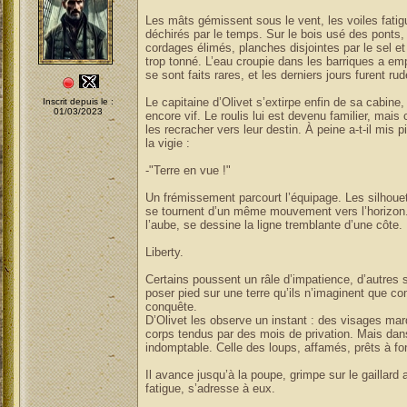
Les mâts gémissent sous le vent, les voiles fat
déchirés par le temps. Sur le bois usé des ponts, 
cordages élimés, planches disjointes par le sel et
trop tonné. L’eau croupie dans les barriques a e
se sont faits rares, et les derniers jours furent ru
Le capitaine d’Olivet s’extirpe enfin de sa cabine, 
Inscrit depuis le :
01/03/2023
encore vif. Le roulis lui est devenu familier, mais 
les recracher vers leur destin. À peine a-t-il mis pi
la vigie :
-"Terre en vue !"
Un frémissement parcourt l’équipage. Les silhou
se tournent d’un même mouvement vers l’horizon. L
l’aube, se dessine la ligne tremblante d’une côte.
Liberty.
Certains poussent un râle d’impatience, d’autres s
poser pied sur une terre qu’ils n’imaginent que 
conquête.
D’Olivet les observe un instant : des visages marq
corps tendus par des mois de privation. Mais dans
indomptable. Celle des loups, affamés, prêts à fon
Il avance jusqu’à la poupe, grimpe sur le gaillard a
fatigue, s’adresse à eux.