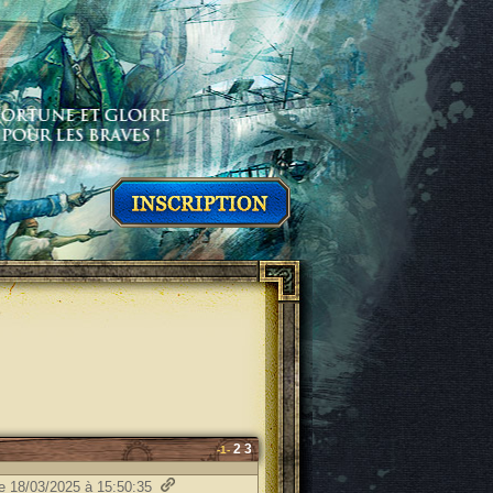
2
3
-1-
le 18/03/2025 à 15:50:35