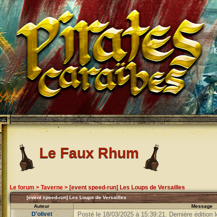
Le Faux Rhum
Le forum
>
Taverne
>
[event speed-run] Les Loups de Versailles
[event speed-run] Les Loups de Versailles
Auteur
Message
D'olivet
Posté le 18/03/2025 à 15:39:21. Dernière édition 