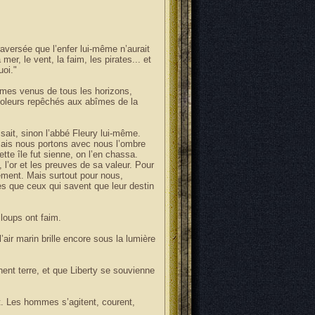
raversée que l’enfer lui-même n’aurait
er, le vent, la faim, les pirates... et
oi."
mmes venus de tous les horizons,
voleurs repêchés aux abîmes de la
 sait, sinon l’abbé Fleury lui-même.
 Mais nous portons avec nous l’ombre
ette île fut sienne, on l’en chassa.
, l’or et les preuves de sa valeur. Pour
rément. Mais surtout pour nous,
es que ceux qui savent que leur destin
loups ont faim.
’air marin brille encore sous la lumière
hent terre, et que Liberty se souvienne
nt. Les hommes s’agitent, courent,