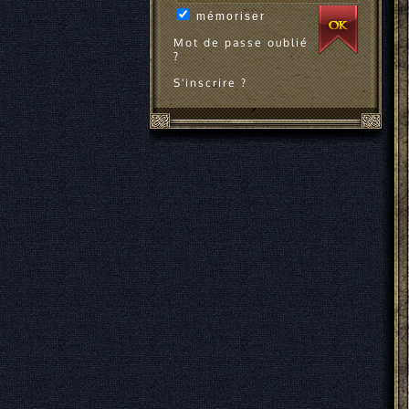
mémoriser
Mot de passe oublié
?
S'inscrire ?