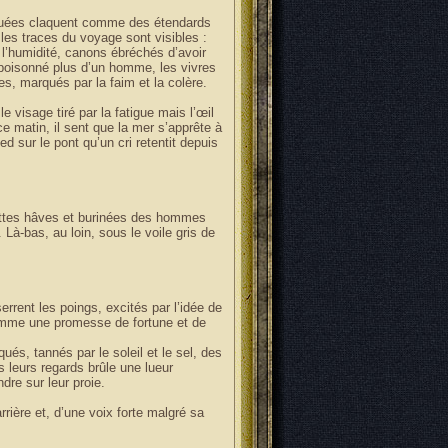
iguées claquent comme des étendards
les traces du voyage sont visibles :
 l’humidité, canons ébréchés d’avoir
mpoisonné plus d’un homme, les vivres
des, marqués par la faim et la colère.
le visage tiré par la fatigue mais l’œil
ce matin, il sent que la mer s’apprête à
ed sur le pont qu’un cri retentit depuis
ettes hâves et burinées des hommes
à-bas, au loin, sous le voile gris de
errent les poings, excités par l’idée de
comme une promesse de fortune et de
ués, tannés par le soleil et le sel, des
 leurs regards brûle une lueur
dre sur leur proie.
rrière et, d’une voix forte malgré sa