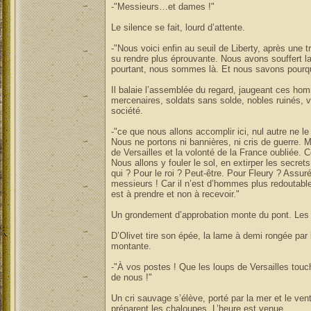
-"Messieurs…et dames !"
Le silence se fait, lourd d’attente.
-"Nous voici enfin au seuil de Liberty, après une t
su rendre plus éprouvante. Nous avons souffert la m
pourtant, nous sommes là. Et nous savons pourqu
Il balaie l’assemblée du regard, jaugeant ces ho
mercenaires, soldats sans solde, nobles ruinés, 
société.
-"ce que nous allons accomplir ici, nul autre ne le
Nous ne portons ni bannières, ni cris de guerre.
de Versailles et la volonté de la France oubliée. C
Nous allons y fouler le sol, en extirper les secrets
qui ? Pour le roi ? Peut-être. Pour Fleury ? Assu
messieurs ! Car il n’est d’hommes plus redoutabl
est à prendre et non à recevoir."
Un grondement d’approbation monte du pont. Les 
D’Olivet tire son épée, la lame à demi rongée par l
montante.
-"À vos postes ! Que les loups de Versailles touc
de nous !"
Un cri sauvage s’élève, porté par la mer et le ve
préparent les chaloupes. L’heure est venue.