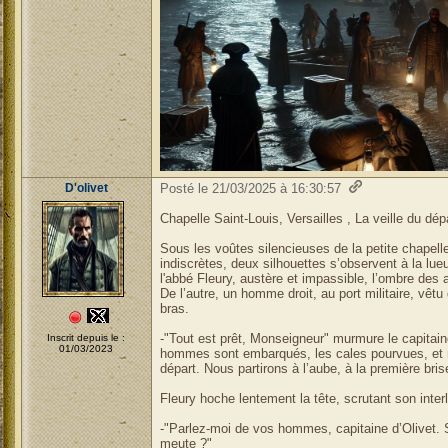
D'olivet
Posté le 21/03/2025 à 16:30:57
Chapelle Saint-Louis, Versailles , La veille du dép
Sous les voûtes silencieuses de la petite chapelle,
indiscrètes, deux silhouettes s’observent à la lueu
l'abbé Fleury, austère et impassible, l’ombre des
De l’autre, un homme droit, au port militaire, vêtu
bras.
-"Tout est prêt, Monseigneur" murmure le capitain
Inscrit depuis le :
01/03/2023
hommes sont embarqués, les cales pourvues, et n
départ. Nous partirons à l’aube, à la première bris
Fleury hoche lentement la tête, scrutant son inter
-"Parlez-moi de vos hommes, capitaine d’Olivet. S
meute ?"