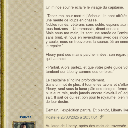
Un mince sourire éclaire le visage du capitaine.
-'Tenez-moi pour mort si j’échoue. Ils sont aff
une meute de loups en chasse.
Nobles ruinés, vétérans sans solde, espions aux mi
tous horizons… Un ramassis, diront certains.
Mais sous ma main, ils sont une armée de l’ombr
sans bruit, et nous en reviendrons avec des indice
y coule, nous en trouverons la source. Si un en
le repaire."
Fleury joint ses mains parcheminées, son regard
qu’il a choisi.
-"Parfait. Alors partez, et que votre piété guide v
tombent sur Liberty comme des ombres."
Le capitaine s’incline profondément.
Sans un mot de plus, il tourne les talons et s’effa
Fleury, seul sous la lueur pâle des cierges, ferme 
plusieurs rois, mais jamais encore n’avait-il dû agi
sait. Il sait ce qui est bon pour le royaume, bien
de leur destin.
Demain, l’expédition partira. Et bientôt, Liberty li
D'olivet
Posté le 26/03/2025 à 20:37:04
Au large de Liberty, après des mois de traversée