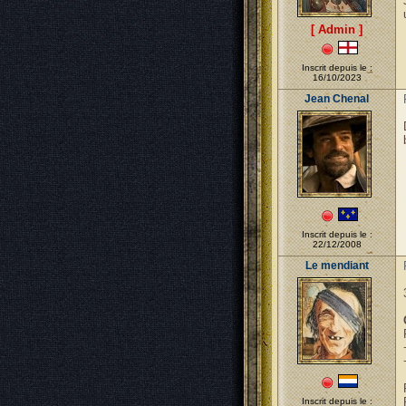
[ Admin ]
Inscrit depuis le :
16/10/2023
Jean Chenal
Inscrit depuis le :
22/12/2008
Le mendiant
Inscrit depuis le :