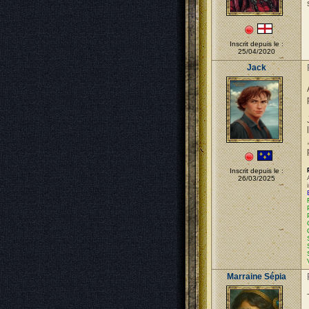
Inscrit depuis le :
25/04/2020
Jack
Inscrit depuis le :
26/03/2025
Marraine Sépia