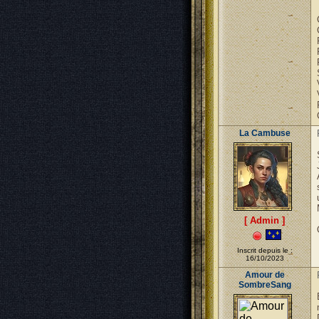
La Cambuse
[ Admin ]
Inscrit depuis le :
16/10/2023
Amour de
SombreSang