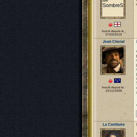
Inscrit depuis le :
07/03/2019
Jean Chenal
Inscrit depuis le :
22/12/2008
La Cambuse