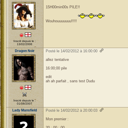
15H00min00s PILE!!
Wouhouuuuuuu!!!!!
Inscrit depuis le :
13/02/2006
Dragon Noir
Posté le 14/02/2012 à 16:00:00
allez tentative
16:00;00 pile
edit
ah ah parfait , sans test Dudu
Inscrit depuis le :
01/08/2007
Lady Mansfield
Posté le 14/02/2012 à 20:00:03
Mon premier :
20 : 00 : 00