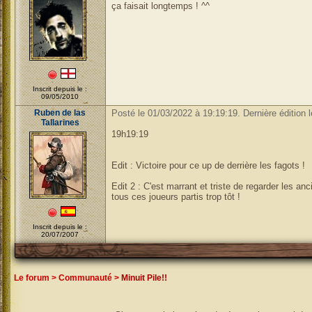
ça faisait longtemps ! ^^
Inscrit depuis le :
09/05/2010
Ruben de las
Posté le 01/03/2022 à 19:19:19. Dernière édition 
Tallarines
19h19:19
Edit : Victoire pour ce up de derrière les fagots !
Edit 2 : C'est marrant et triste de regarder les a
tous ces joueurs partis trop tôt !
Inscrit depuis le :
20/07/2007
Le forum
>
Communauté
>
Minuit Pile!!