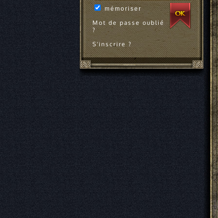
mémoriser
Mot de passe oublié
?
S'inscrire ?