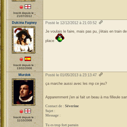
Inscrit depuis le :
21/07/2012
Dulcina Fagney
Posté le 12/12/2012 à 21:03:52
Je voulais le faire, mais pas pu, j'étais en train 
place
Inscrit depuis le :
13/02/2006
Murdok
Posté le 01/05/2013 à 23:13:47
ça marche aussi avec les mp ce jeu?
Apparemment j'en ai fait un beau à ma filleule s
Contact de :
Séverine
Sujet :
Message :
Inscrit depuis le :
11/10/2008
Tu es trop fort parrain