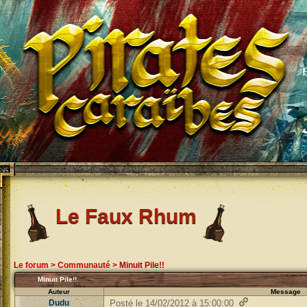
Le Faux Rhum
Le forum
>
Communauté
>
Minuit Pile!!
Minuit Pile!!
Auteur
Message
Dudu
Posté le 14/02/2012 à 15:00:00