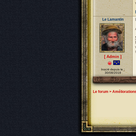
Le Lamantin
[ Admin ]
Inscrit depuis le :
30/08/2018
Le forum
>
Amélioration