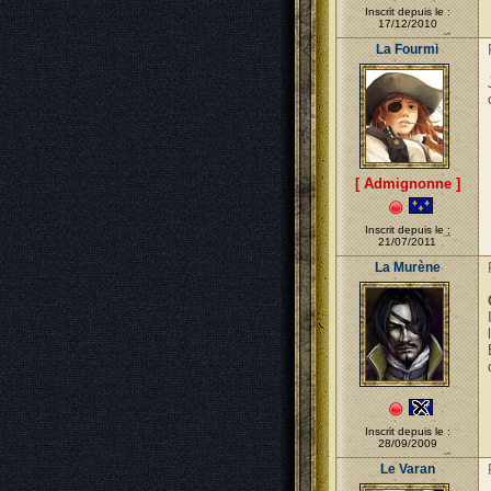
Inscrit depuis le :
17/12/2010
La Fourmi
[ Admignonne ]
Inscrit depuis le :
21/07/2011
La Murène
Inscrit depuis le :
28/09/2009
Le Varan