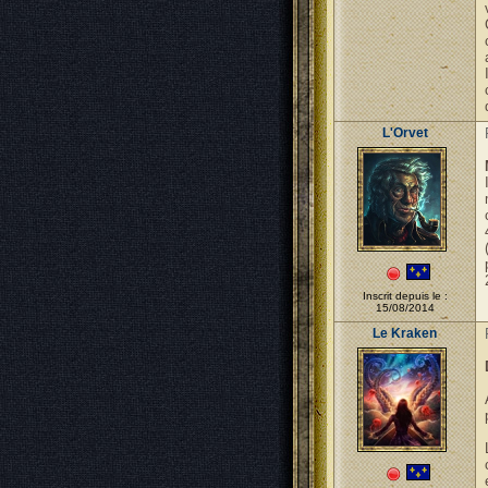
L'Orvet
Inscrit depuis le :
15/08/2014
Le Kraken