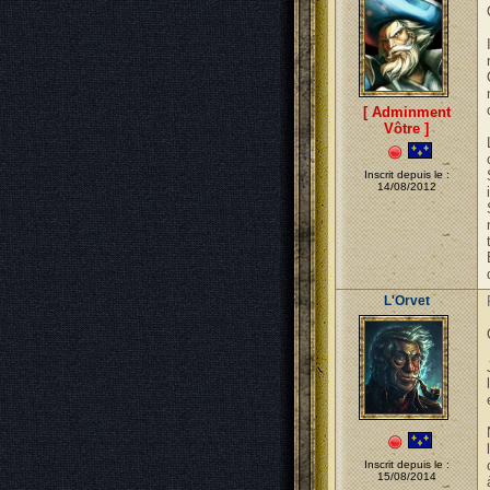
[ Adminment
Vôtre ]
Inscrit depuis le :
14/08/2012
L'Orvet
Inscrit depuis le :
15/08/2014