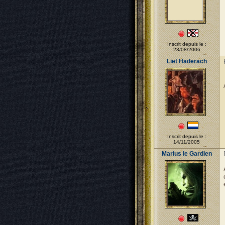
Inscrit depuis le :
23/08/2006
Liet Haderach
Inscrit depuis le :
14/11/2005
Marius le Gardien