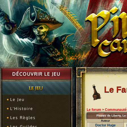
DÉCOUVRIR LE JEU
Le F
Le Jeu
L'Histoire
Le forum
>
Communauté
Pirates de Liberty, Le 
Les Règles
Auteur
Doctor Huge
Les Guildes