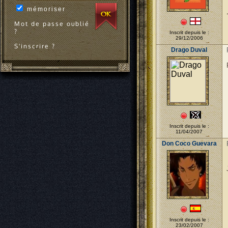
mémoriser
Mot de passe oublié
?
Inscrit depuis le :
29/12/2006
S'inscrire ?
Drago Duval
Inscrit depuis le :
11/04/2007
Don Coco Guevara
Inscrit depuis le :
23/02/2007