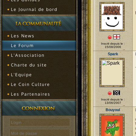
Le Journal de bord
Les News
Inscrit depuis le :
Le Forum
15/08/2006
Spark
L'Association
Charte du site
L'Equipe
Le Coin Culture
Les Partenaires
Inscrit depuis le :
13/06/2007
Bouyoul