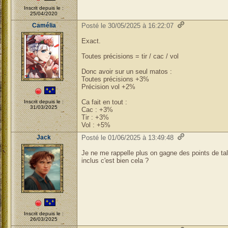
Inscrit depuis le :
25/04/2020
Camélia
Posté le 30/05/2025 à 16:22:07
Exact.
Toutes précisions = tir / cac / vol
Donc avoir sur un seul matos :
Toutes précisions +3%
Précision vol +2%
Ca fait en tout :
Inscrit depuis le :
31/03/2025
Cac : +3%
Tir : +3%
Vol : +5%
Jack
Posté le 01/06/2025 à 13:49:48
Je ne me rappelle plus on gagne des points de tal
inclus c'est bien cela ?
Inscrit depuis le :
26/03/2025