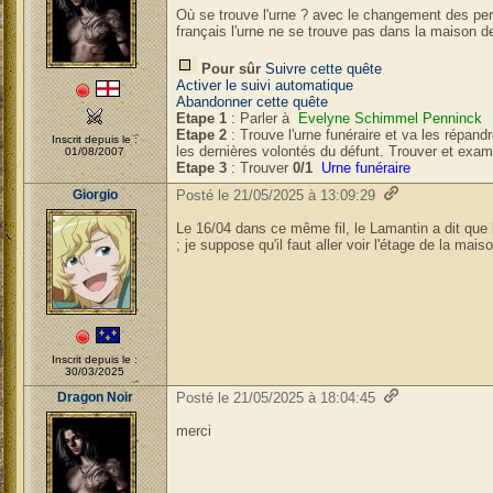
Où se trouve l'urne ? avec le changement des p
français l'urne ne se trouve pas dans la maison
Pour sûr
Suivre cette quête
Activer le suivi automatique
Abandonner cette quête
Etape 1
: Parler à
Evelyne Schimmel Penninck
Etape 2
: Trouve l'urne funéraire et va les répand
Inscrit depuis le :
les dernières volontés du défunt. Trouver et exa
01/08/2007
Etape 3
: Trouver
0/1
Urne funéraire
Giorgio
Posté le 21/05/2025 à 13:09:29
Le 16/04 dans ce même fil, le Lamantin a dit que
; je suppose qu'il faut aller voir l'étage de la ma
Inscrit depuis le :
30/03/2025
Dragon Noir
Posté le 21/05/2025 à 18:04:45
merci