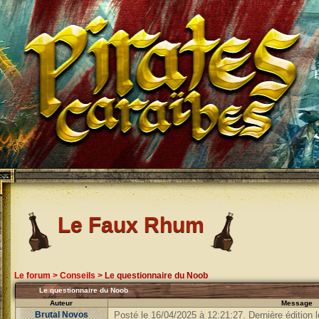
Le Faux Rhum
Le forum
>
Conseils
>
Le questionnaire du Noob
Le questionnaire du Noob
Auteur
Message
Brutal Novos
Posté le 16/04/2025 à 12:21:27. Dernière édition 