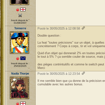
Inscrit depuis le :
01/08/2007
Tonnerre
Posté le 30/05/2025 à 12:08:58
Double question :
La feat "toutes précisions" sur un objet, à quelles 
concrètement ? Corps à corps, tir et vol uniquement
Quid d'un objet qui donnerait 2% en toutes préci
le tout à 5% ? ça semble couler de source, mais je
Inscrit depuis le :
des pièges contrintuitifs et comme le switch peut
25/03/2025
Merci
Nadia Thorpe
Posté le 30/05/2025 à 12:23:54
Il me semble bien que ça donne de la précision en c
cumulable avec les autres bonus.