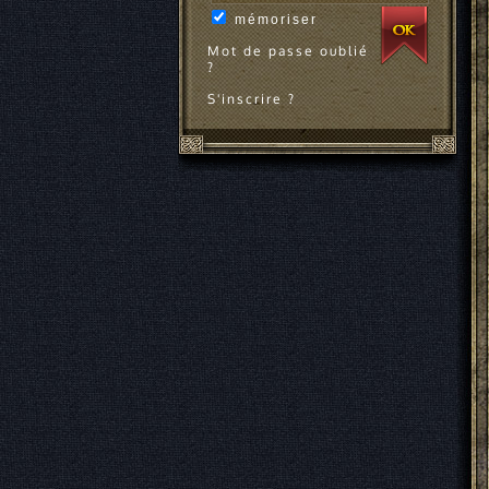
mémoriser
Mot de passe oublié
?
S'inscrire ?