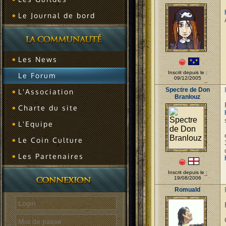
Le Journal de bord
Les News
Inscrit depuis le :
Le Forum
09/12/2005
Spectre de Don
L'Association
Branlouz
Charte du site
L'Equipe
Le Coin Culture
Les Partenaires
Inscrit depuis le :
19/08/2006
Romuald