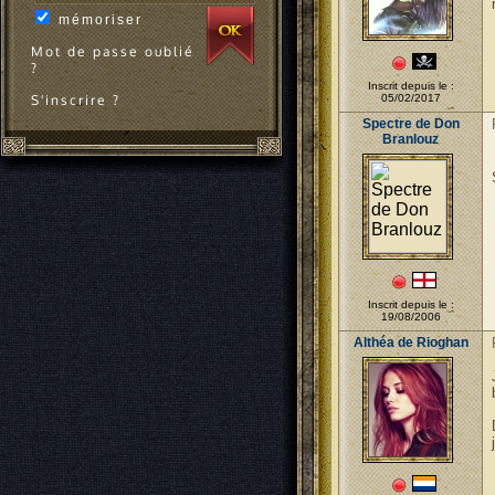
mémoriser
Mot de passe oublié
?
Inscrit depuis le :
S'inscrire ?
05/02/2017
Spectre de Don
Branlouz
Inscrit depuis le :
19/08/2006
Althéa de Rioghan