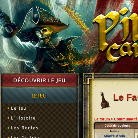
DÉCOUVRIR LE JEU
Le F
Le Jeu
L'Histoire
Le forum
>
Communauté
Jeux de sociétés.
Les Règles
Auteur
Madre Anna
Les Guildes