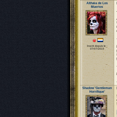
Althæa de Los
Muertos
Inscrit depuis le :
07/07/2015
Shadow 'Gentleman
Horrifique'