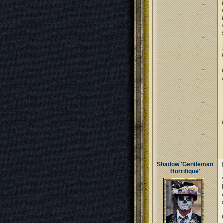
Shadow 'Gentleman
Horrifique'