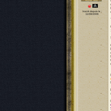
Inscrit depuis le :
11/08/2006