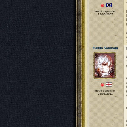
Inscrit depuis le :
13/05/2007
Caitlin Samhain
Inscrit depuis le :
24/05/2011