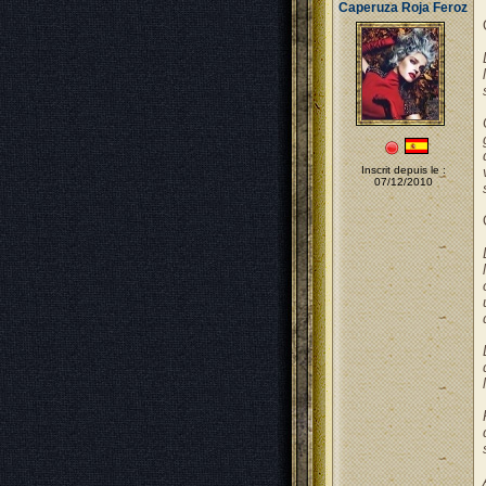
Caperuza Roja Feroz
Inscrit depuis le :
07/12/2010