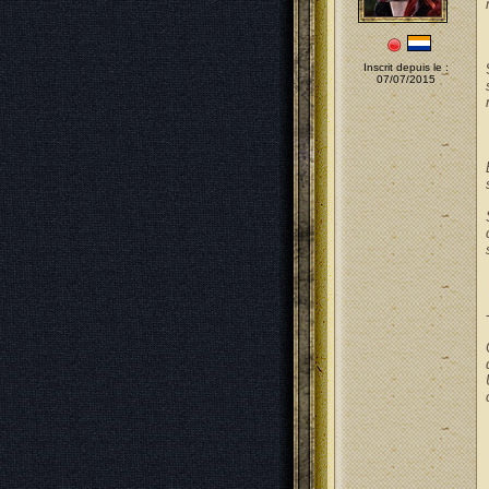
Inscrit depuis le :
07/07/2015