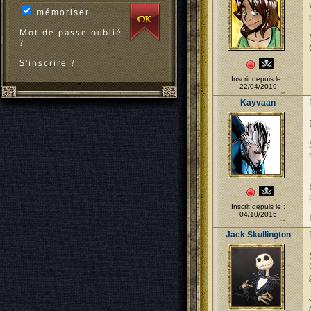
mémoriser
Mot de passe oublié
?
S'inscrire ?
Inscrit depuis le :
22/04/2019
Kayvaan
Inscrit depuis le :
04/10/2015
Jack Skullington