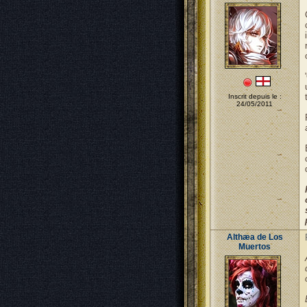
Inscrit depuis le :
24/05/2011
Althæa de Los
Muertos