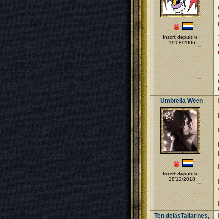
Inscrit depuis le :
19/08/2006
Umbrella Ween
Inscrit depuis le :
28/12/2018
Ten delasTallarines,