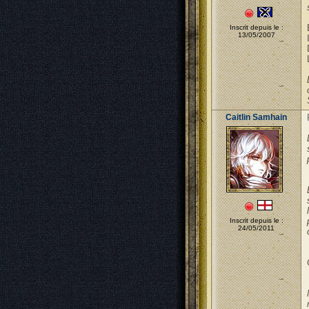
Inscrit depuis le :
13/05/2007
Caitlin Samhain
Inscrit depuis le :
24/05/2011