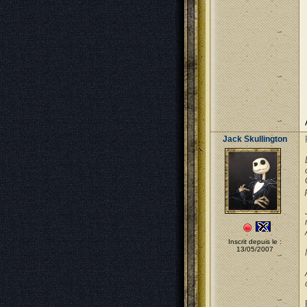
Jack Skullington
Inscrit depuis le :
13/05/2007