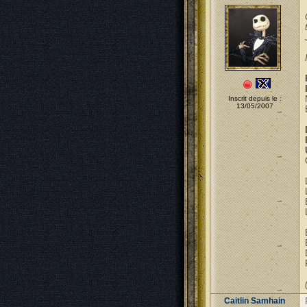
Inscrit depuis le :
13/05/2007
Caitlin Samhain