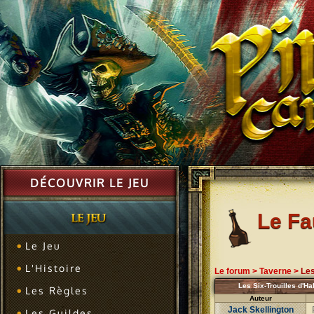
DÉCOUVRIR LE JEU
Le F
Le Jeu
L'Histoire
Le forum
>
Taverne
>
Les
Les Six-Trouilles d'H
Les Règles
Auteur
Jack Skellington
Les Guildes