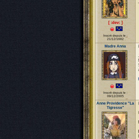
[ :dev: ]
Inscrit depuis le :
21/12/1682
Madre Anna
Inscrit depuis le :
09/12/2005
Anne Providence "La
Tigresse"