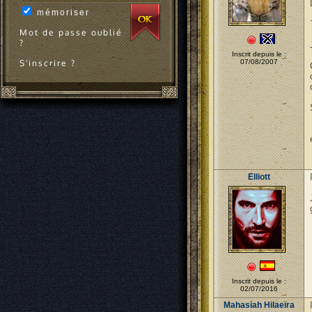
mémoriser
Mot de passe oublié
?
Inscrit depuis le :
S'inscrire ?
07/08/2007
Elliott
Inscrit depuis le :
02/07/2016
Mahasiah Hilaeïra