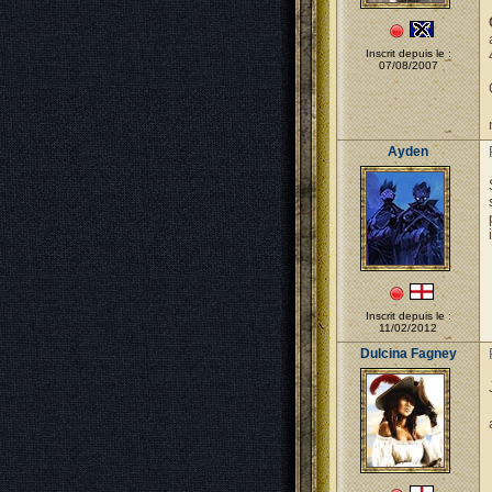
Inscrit depuis le :
07/08/2007
Ayden
Inscrit depuis le :
11/02/2012
Dulcina Fagney