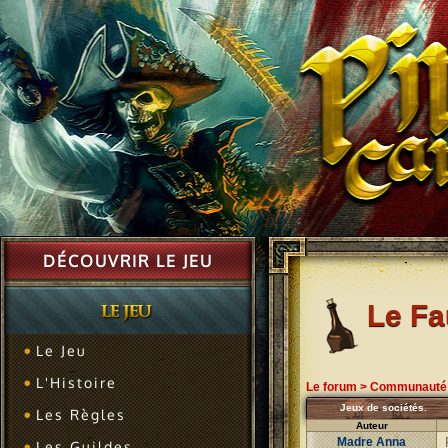
DÉCOUVRIR LE JEU
Le F
Le Jeu
L'Histoire
Le forum
>
Communauté
Jeux de sociétés.
Les Règles
Auteur
Madre Anna
Les Guildes