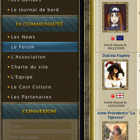
Le Journal de bord
Les News
Inscrit depuis le :
Le Forum
09/12/2005
Dulcina Fagney
L'Association
Charte du site
L'Equipe
Le Coin Culture
Les Partenaires
Inscrit depuis le :
13/02/2006
Anne Providence "La
Tigresse"