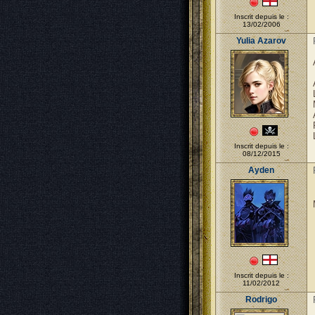
Inscrit depuis le :
13/02/2006
Yulia Azarov
Inscrit depuis le :
08/12/2015
Ayden
Inscrit depuis le :
11/02/2012
Rodrigo