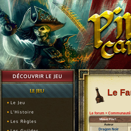
DÉCOUVRIR LE JEU
Le F
Le Jeu
L'Histoire
Le forum
>
Communauté
Minuit Pile!!
Les Règles
Auteur
Dragon Noir
Les Guildes