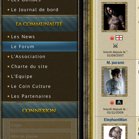
Le Journal de bord
Les News
Le Forum
Inscrit depuis le :
L'Association
01/08/2007
M. parano
Charte du site
L'Equipe
Le Coin Culture
Les Partenaires
Inscrit depuis le :
01/11/2009
ElephantMan