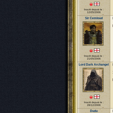
Inscrit depuis le :
12/05/2006
Sir Cemloud
Inscrit depuis le :
21/05/2006
Lord Dark Archangel
Inscrit depuis le :
28/12/2006
Dudu