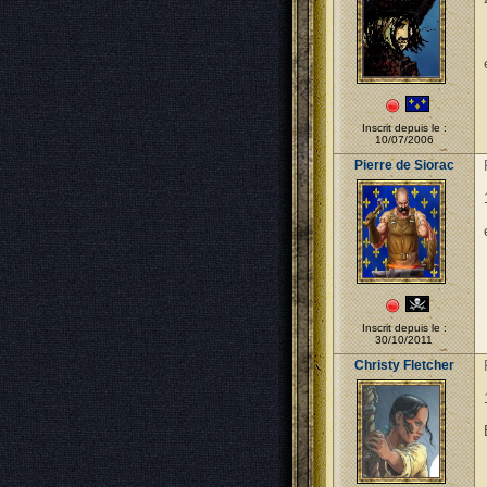
Inscrit depuis le :
10/07/2006
Pierre de Siorac
Inscrit depuis le :
30/10/2011
Christy Fletcher