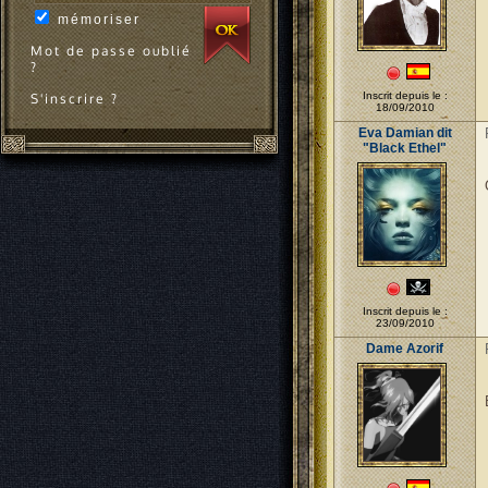
mémoriser
Mot de passe oublié
?
Inscrit depuis le :
S'inscrire ?
18/09/2010
Eva Damian dit
"Black Ethel"
Inscrit depuis le :
23/09/2010
Dame Azorif