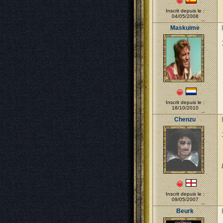
Inscrit depuis le :
04/05/2008
Maskuime
Inscrit depuis le :
18/10/2010
Chenzu
Inscrit depuis le :
09/05/2007
Beurk