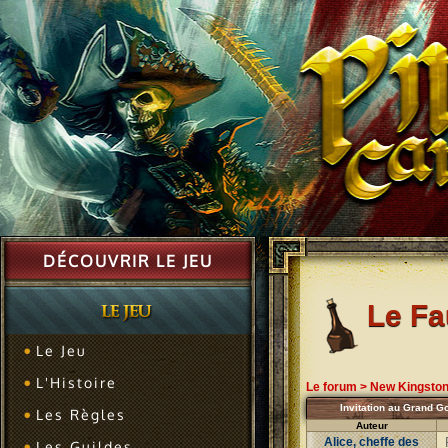
DÉCOUVRIR LE JEU
Le F
Le Jeu
L'Histoire
Le forum
>
New Kingsto
Invitation au Grand Go
Les Règles
Auteur
Alice, cheffe des
Les Guildes