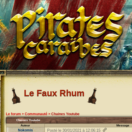
Le Faux Rhum
Le forum
>
Communauté
>
Chaines Youtube
Chaines Youtube
Auteur
Message
Nokomis
Posté le 30/01/2021 à 12:06:15