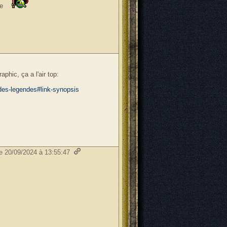
ge
hic, ça a l'air top:
-des-legendes#link-synopsis
le 20/09/2024 à 13:55:47