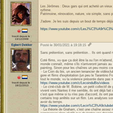
Les Jérômes : Deux gars qui ont acheté un vieux c
rythme.
Patrimoine, rénovation, nature, vie simple, sans pr
J'adore. Je les suis depuis un bout de temps déjà
https://www.youtube.com/c/LesJ%C3%A9r%C3%
Inscrit depuis le :
13/12/2009
Egbert Dekker
Posté le 30/01/2021 à 19:18:15
Sans prétention, sans prétention... Ils ont quand
Coté flims, vu que ça doit être la ou l'on m'attend
monde connaît, même s'ils n'arriveront jamais au
painting. Sinon pour les chaînes un peu moins co
- Le Coin du bis, un ancien tenancier de vidéoclu
gore et flims d'exploitation (un peu le Tarantino 
tout le monde, vu la violence présente dans pas m
https://www.youtube.com/c/LecoinduBis/videos
Inscrit depuis le :
18/11/2013
- Le ciné-club de M. Bobine, un petit collectif de
vivent vers Nantes il me semble, ils ont déjà fai
c'est que même si tu n'es pas d'accord, ils ont pa
certains trop arrêtés sur un flim. Les analyses s
avoir du temps.
https://www.youtube.com/c/Lecin%C3%A9clubde
- La théorie de Graham, c'est une chaîne assez ré