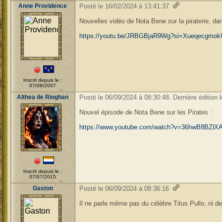
Anne Providence
Posté le 16/02/2024 à 13:41:37
Nouvelles vidéo de Nota Bene sur la piraterie, dan
https://youtu.be/JRBGBjaR9Wg?si=Xueqecgmo
Inscrit depuis le :
07/08/2007
Althea de Rioghan
Posté le 06/09/2024 à 08:30:48. Dernière édition 
Nouvel épisode de Nota Bene sur les Pirates :
https://www.youtube.com/watch?v=36hwB8BZlX
Inscrit depuis le :
07/07/2015
Gaston
Posté le 06/09/2024 à 08:36:16
Il ne parle même pas du célèbre Titus Pullo, ni 