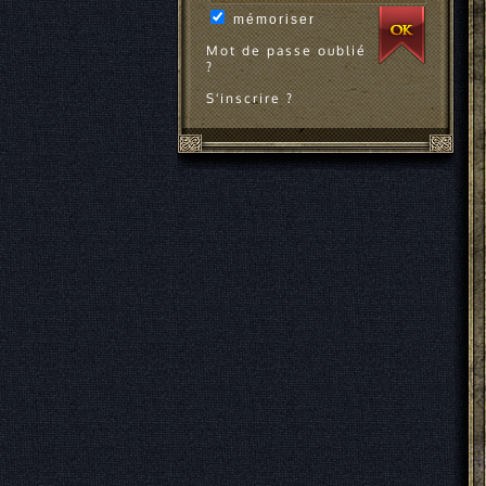
mémoriser
Mot de passe oublié
?
S'inscrire ?