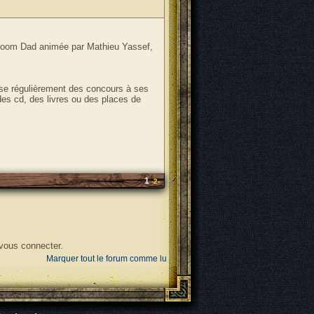
 Doom Dad animée par Mathieu Yassef,
ose régulièrement des concours à ses
des cd, des livres ou des places de
1
-2-
 vous connecter.
Marquer tout le forum comme lu