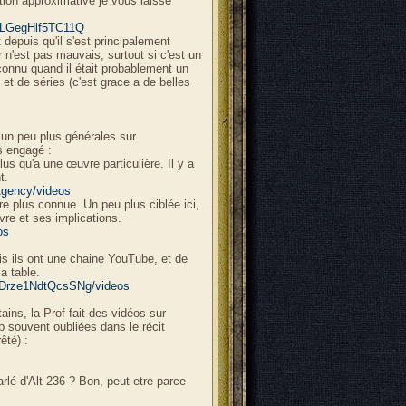
tion approximative je vous laisse
5LGegHlf5TC11Q
epuis qu'il s'est principalement
r n'est pas mauvais, surtout si c'est un
 connu quand il était probablement un
s et de séries (c'est grace a de belles
un peu plus générales sur
s engagé :
us qu'a une œuvre particulière. Il y a
t.
Agency/videos
re plus connue. Un peu plus ciblée ici,
vre et ses implications.
os
is ils ont une chaine YouTube, et de
a table.
Drze1NdtQcsSNg/videos
ains, la Prof fait des vidéos sur
p souvent oubliées dans le récit
êté) :
rlé d'Alt 236 ? Bon, peut-etre parce