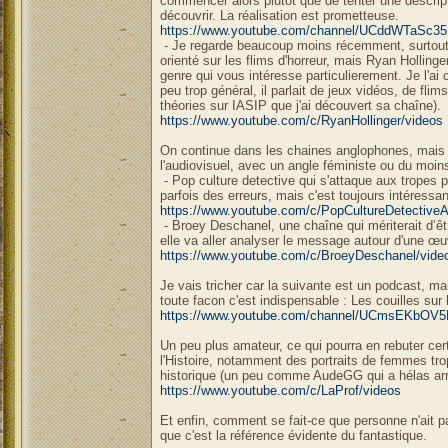
commencer alors plutôt que de tenter une descrip
découvrir. La réalisation est prometteuse.
https://www.youtube.com/channel/UCddWTaSc3
- Je regarde beaucoup moins récemment, surtout d
orienté sur les flims d'horreur, mais Ryan Hollinge
genre qui vous intéresse particulierement. Je l'ai
peu trop général, il parlait de jeux vidéos, de flim
théories sur IASIP que j'ai découvert sa chaîne).
https://www.youtube.com/c/RyanHollinger/videos
On continue dans les chaines anglophones, mais 
l'audiovisuel, avec un angle féministe ou du moin
- Pop culture detective qui s'attaque aux tropes pl
parfois des erreurs, mais c'est toujours intéressan
https://www.youtube.com/c/PopCultureDetective
- Broey Deschanel, une chaîne qui mériterait d’êt
elle va aller analyser le message autour d'une œu
https://www.youtube.com/c/BroeyDeschanel/vide
Je vais tricher car la suivante est un podcast, ma
toute facon c'est indispensable : Les couilles sur l
https://www.youtube.com/channel/UCmsEKbOV5
Un peu plus amateur, ce qui pourra en rebuter cert
l'Histoire, notamment des portraits de femmes tro
historique (un peu comme AudeGG qui a hélas arr
https://www.youtube.com/c/LaProf/videos
Et enfin, comment se fait-ce que personne n'ait pa
que c'est la référence évidente du fantastique.