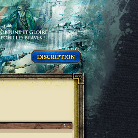
1
-2-