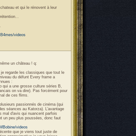
hateau et qui le rénovent à leur
étention...
.
B4mes/videos
 même un château ! q:
, je regarde les classiques que tout le
 niveau du défunt Every frame a
nnues :
b qui a une grosse culture séries B,
Francais on va dire). Pas forcément pour
al de ces flims.
 plusieurs passionnés de cinéma (qui
t des séances au Katorza). L'avantage
s mal d'avis qui nuancent parfois
ont un peu plus poussées, donc faut
MBobine/videos
cente que je viens tout juste de