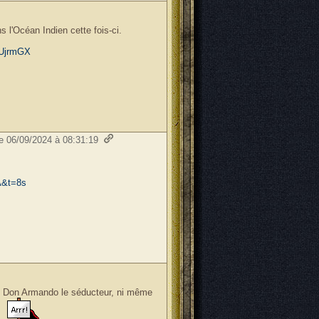
s l'Océan Indien cette fois-ci.
kUjrmGX
le 06/09/2024 à 08:31:19
A&t=8s
de Don Armando le séducteur, ni même