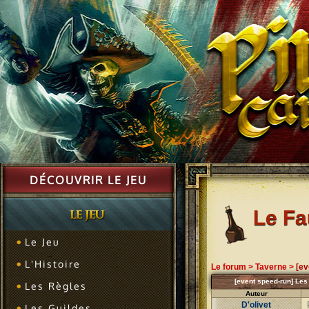
DÉCOUVRIR LE JEU
Le F
Le Jeu
L'Histoire
Le forum
>
Taverne
>
[ev
[event speed-run] Les
Les Règles
Auteur
D'olivet
Les Guildes