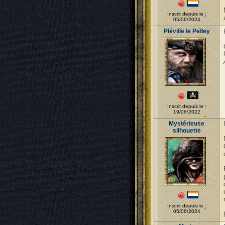
Inscrit depuis le :
05/06/2024
Pléville le Pelley
Inscrit depuis le :
19/06/2022
Mystérieuse
silhouette
Inscrit depuis le :
05/06/2024