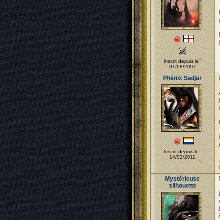
Inscrit depuis le :
01/08/2007
Phénix Sadjar
Inscrit depuis le :
14/02/2011
Mystérieuse
silhouette