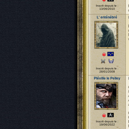
Inscrit depuis le :
13/06/2010
L' enténébré
Inscrit depuis le :
28/01/2008
Pléville le Pelley
Inscrit depuis le :
19/06/2022