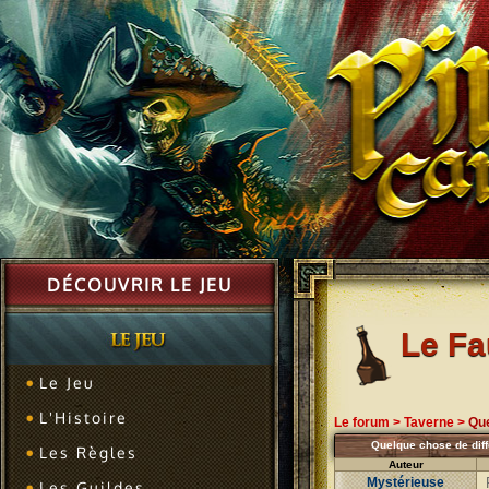
DÉCOUVRIR LE JEU
Le F
Le Jeu
L'Histoire
Le forum
>
Taverne
>
Que
Quelque chose de diff
Les Règles
Auteur
Mystérieuse
Les Guildes