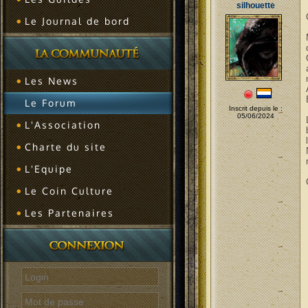
silhouette
Le Journal de bord
Les News
Le Forum
Inscrit depuis le :
05/06/2024
L'Association
Charte du site
L'Equipe
Le Coin Culture
Les Partenaires