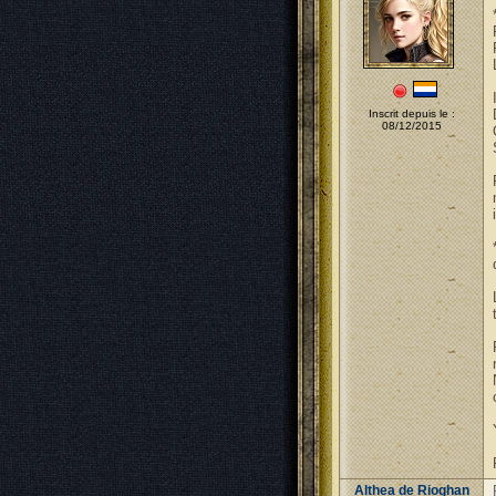
Inscrit depuis le :
08/12/2015
Althea de Rioghan