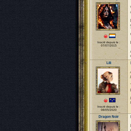
Inscrit depuis le :
07/07/2015
Lili
Inscrit depuis le :
08/05/2020
Dragon Noir