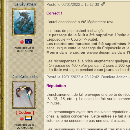
Le Léviathan
Posté le 08/01/2022 à 15:17:30
Correctif
L'autel abandonné a été légèrement revu.
Les taux de pop restent inchangés.
Le passage
de la Nuit a été supprimé
. L'ordre 
Crépuscule -> Couloir -> Autel.
Les restrictions horaires ont été supprimées
. 
sens unique entre le passage du Crépuscule et le 
Inscrit depuis le :
02/01/2020
Mourir
dans le
couloir
envoie désormais dans
l
Les récompenses à la prise augmentent quelque 
- On passe de 400 xp/or pendant 2 jours à
300 xp
- La
fiole
est reçue pendant
deux jours
au lieu d'
Joël Crûstacés
Posté le 19/01/2022 à 23:12:42. Dernière édition 
Réputation
L'enchainement de kill provoque une perte de répu
-8, -13, -18, etc...). Le calcul se fait sur le nombre
minutes.
Les personnages ayant tres mauvaise réputation e
[ Codeur ]
chez la nation concernée. Cette entrée se fait a la
liste noire ne consomme pas une des 3 places.
Inscrit depuis le :
27/09/2020
Les personnages ayant mauvaise et tres mauvaise