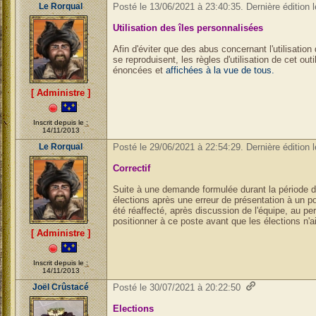
Le Rorqual
Posté le 13/06/2021 à 23:40:35. Dernière édition 
Utilisation des îles personnalisées
Afin d'éviter que des abus concernant l'utilisation
se reproduisent, les règles d'utilisation de cet ou
énoncées et
affichées à la vue de tous.
[ Administre ]
Inscrit depuis le :
14/11/2013
Le Rorqual
Posté le 29/06/2021 à 22:54:29. Dernière édition 
Correctif
Suite à une demande formulée durant la période 
élections après une erreur de présentation à un p
été réaffecté, après discussion de l'équipe, au 
positionner à ce poste avant que les élections n'ai
[ Administre ]
Inscrit depuis le :
14/11/2013
Joël Crûstacé
Posté le 30/07/2021 à 20:22:50
Elections