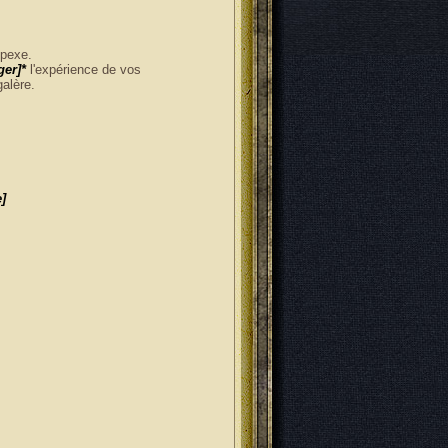
 pexe.
ger]*
l'expérience de vos
galère.
]