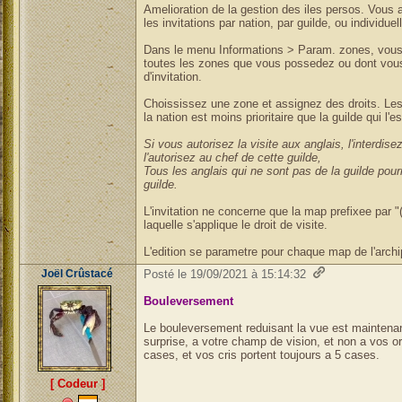
Amelioration de la gestion des iles persos. Vous 
les invitations par nation, par guilde, ou individue
Dans le menu Informations > Param. zones, vous
toutes les zones que vous possedez ou dont vous 
d'invitation.
Choississez une zone et assignez des droits. Les
la nation est moins prioritaire que la guilde qui l'e
Si vous autorisez la visite aux anglais, l'interdise
l'autorisez au chef de cette guilde,
Tous les anglais qui ne sont pas de la guilde pourr
guilde.
L'invitation ne concerne que la map prefixee par "(E
laquelle s'applique le droit de visite.
L'edition se parametre pour chaque map de l'archip
Joël Crûstacé
Posté le 19/09/2021 à 15:14:32
Bouleversement
Le bouleversement reduisant la vue est maintenant
surprise, a votre champ de vision, et non a vos or
cases, et vos cris portent toujours a 5 cases.
[ Codeur ]