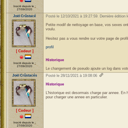
Inscrit depuis le :
27/09/2020
Joël Crûstacé
Posté le 12/10/2021 à 19:27:59. Dernière édition 
Petite modif de nettoyage en base, vos sexes ont
voulu.
Hesitez pas a vous rendre sur votre page de profi
profil
[ Codeur ]
Historique
Inscrit depuis le :
27/09/2020
Le changement de pseudo ajoute un log dans votr
Joël Crûstacés
Posté le 28/11/2021 à 19:08:06
Historique
L'historique est desormais charge par annee. En
pour charger une annee en particulier.
[ Codeur ]
Inscrit depuis le :
27/09/2020