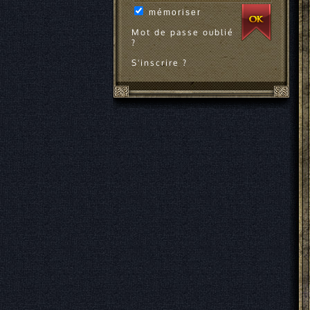
mémoriser
Mot de passe oublié
?
S'inscrire ?