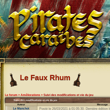
Le Faux Rhum
Le forum
>
Améliorations
>
Suivi des modifications et vie du jeu
Suivi des modifications et vie du jeu
Auteur
Message
Le Manchot
Posté le 26/03/2021 à 01:05:30. Dernière édition 