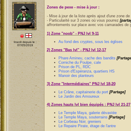
Zones de pexe - mise à jour :
- Mise à jour de la liste après ajout d'une zone de
- Particularité sur 3 zones où vous pourrez
[parta
affrontements sur place avec vos camarades de 
1) Zone "noob" - PNJ lvl 9-11
Au fond des cryptes, sous les églises
Inscrit depuis le :
07/05/2019
2) Zones "Bas lvl" - PNJ lvl 12-17
Phare Amineu, cache des bandits
[Partage
Corniche du Poulpe, cale
Prison de PL, RDC
Prison d'Espéranza, quartiers HS
Manoir des planteurs
3) Zone "Intermédiaires" PNJ lvl 18-20
Le Crâne, capitainerie du port
[Partage]
Le Jardin des Amoureux
4) Zones hauts lvl bien équipés : PNJ lvl 21-27
Le Temple Maya, galerie dévastée
Le Temple Maya, souterrains
[Partage]
Le Corbeau Noir, greniers
Le Repaire Pirate, étage de l'antre