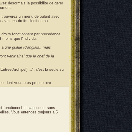
avez desormais la possibilite de gerer
llement.
 trouverez un menu deroulant avec
avez les droits d'edition ou
 droits fonctionnent par precedence,
st moins que l'individu.
z a une guilde (d'anglais), mais
ont venir ainsi que le chef de la
ntree Archipel) ...", c'est la seule sur
el dont vous etes proprietaire.
 fonctionnel. Il s'applique, sans
eilles. Vous entendez toujours a 5