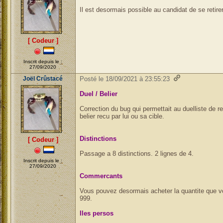
Il est desormais possible au candidat de se reti
[ Codeur ]
Inscrit depuis le :
27/09/2020
Joël Crûstacé
Posté le 18/09/2021 à 23:55:23
Duel / Belier
Correction du bug qui permettait au duelliste de 
belier recu par lui ou sa cible.
Distinctions
[ Codeur ]
Passage a 8 distinctions. 2 lignes de 4.
Inscrit depuis le :
27/09/2020
Commercants
Vous pouvez desormais acheter la quantite que vo
999.
Iles persos