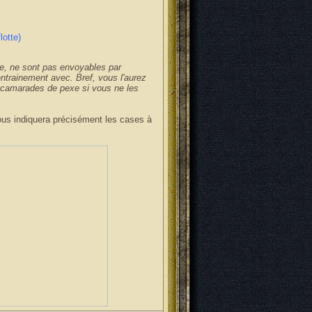
lotte)
re, ne sont pas envoyables par
'entrainement avec. Bref, vous l'aurez
s camarades de pexe si vous ne les
ous indiquera précisément les cases à