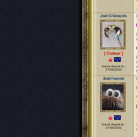
Joël Crûstacés
[ Codeur ]
Inscrit depuis le :
27/09/2020
Bob l'oursin
Inscrit depuis le :
17/04/2022