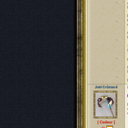
Joël Crûstacé
[ Codeur ]