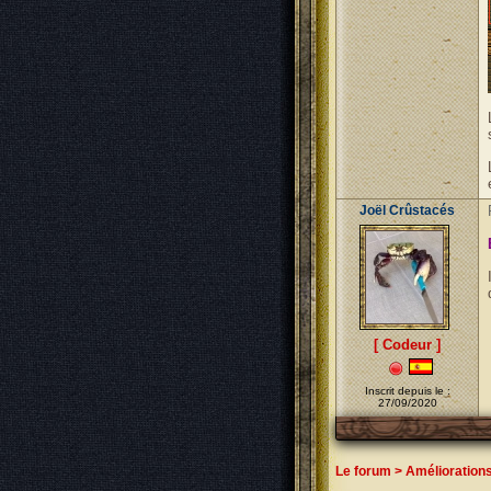
Joël Crûstacés
[ Codeur ]
Inscrit depuis le :
27/09/2020
Le forum
>
Amélioration