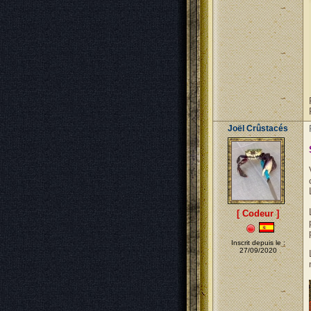
Joël Crûstacés
[ Codeur ]
Inscrit depuis le :
27/09/2020