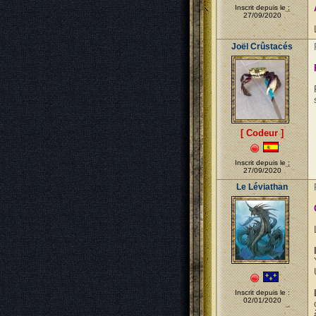
Inscrit depuis le :
27/09/2020
Joël Crûstacés
[ Codeur ]
Inscrit depuis le :
27/09/2020
Le Léviathan
Inscrit depuis le :
02/01/2020