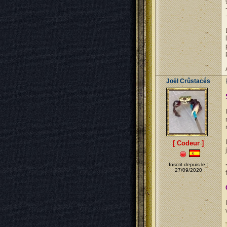
Joël Crûstacés
[ Codeur ]
Inscrit depuis le :
27/09/2020