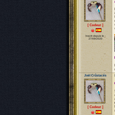
[ Codeur ]
Inscrit depuis le :
27/09/2020
Joël Crûstacés
[ Codeur ]