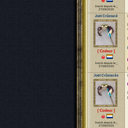
Inscrit depuis le :
27/09/2020
Joël Crûstacé
[ Codeur ]
Inscrit depuis le :
27/09/2020
Joël Crûstacés
[ Codeur ]
Inscrit depuis le :
27/09/2020