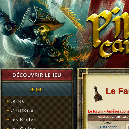
DÉCOUVRIR LE JEU
Le F
Le Jeu
L'Histoire
Le forum
>
Amélioration
Suivi des modification
Les Règles
Auteur
Le Manchot
Les Guildes