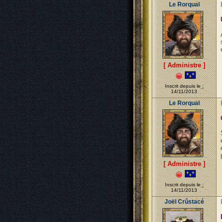
Le Rorqual
[ Administre ]
Inscrit depuis le :
14/11/2013
Le Rorqual
[ Administre ]
Inscrit depuis le :
14/11/2013
Joël Crûstacé