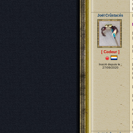
Joël Crûstacés
[ Codeur ]
Inscrit depuis le :
27/09/2020