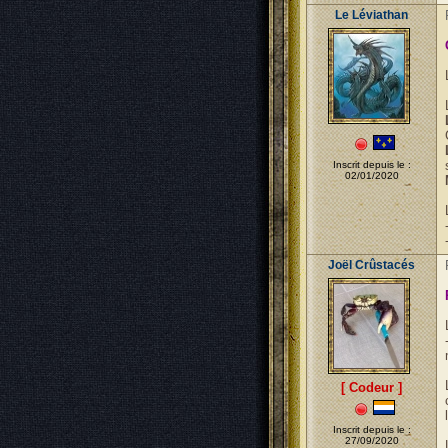
Le Léviathan
Inscrit depuis le :
02/01/2020
Joël Crûstacés
[ Codeur ]
Inscrit depuis le :
27/09/2020