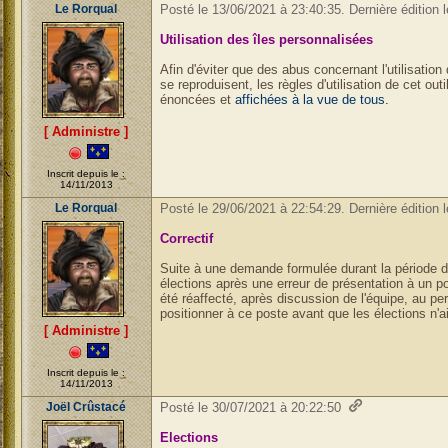
Le Rorqual
Posté le 13/06/2021 à 23:40:35. Dernière édition 
Utilisation des îles personnalisées
Afin d'éviter que des abus concernant l'utilisation
se reproduisent, les règles d'utilisation de cet ou
énoncées et
affichées à la vue de tous.
[ Administre ]
Inscrit depuis le :
14/11/2013
Le Rorqual
Posté le 29/06/2021 à 22:54:29. Dernière édition 
Correctif
Suite à une demande formulée durant la période 
élections après une erreur de présentation à un p
été réaffecté, après discussion de l'équipe, au 
positionner à ce poste avant que les élections n'ai
[ Administre ]
Inscrit depuis le :
14/11/2013
Joël Crûstacé
Posté le 30/07/2021 à 20:22:50
Elections