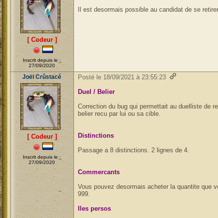
Il est desormais possible au candidat de se reti
[ Codeur ]
Inscrit depuis le :
27/09/2020
Joël Crûstacé
Posté le 18/09/2021 à 23:55:23
Duel / Belier
Correction du bug qui permettait au duelliste de 
belier recu par lui ou sa cible.
Distinctions
[ Codeur ]
Passage a 8 distinctions. 2 lignes de 4.
Inscrit depuis le :
27/09/2020
Commercants
Vous pouvez desormais acheter la quantite que vo
999.
Iles persos