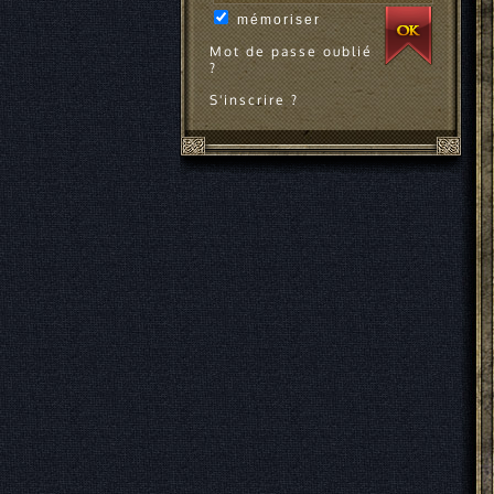
mémoriser
Mot de passe oublié
?
S'inscrire ?