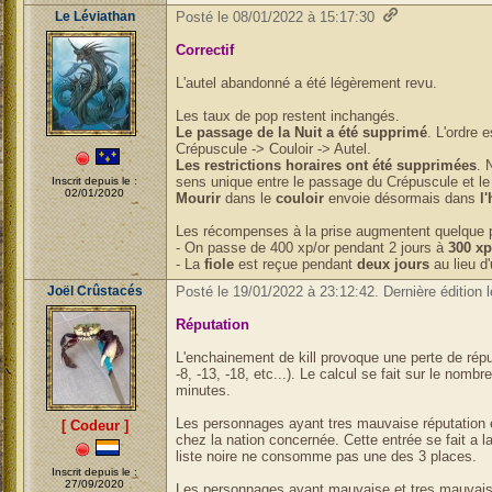
Le Léviathan
Posté le 08/01/2022 à 15:17:30
Correctif
L'autel abandonné a été légèrement revu.
Les taux de pop restent inchangés.
Le passage
de la Nuit a été supprimé
. L'ordre 
Crépuscule -> Couloir -> Autel.
Les restrictions horaires ont été supprimées
. 
sens unique entre le passage du Crépuscule et le 
Inscrit depuis le :
02/01/2020
Mourir
dans le
couloir
envoie désormais dans
l
Les récompenses à la prise augmentent quelque 
- On passe de 400 xp/or pendant 2 jours à
300 xp
- La
fiole
est reçue pendant
deux jours
au lieu d'
Joël Crûstacés
Posté le 19/01/2022 à 23:12:42. Dernière édition 
Réputation
L'enchainement de kill provoque une perte de répu
-8, -13, -18, etc...). Le calcul se fait sur le nombre
minutes.
Les personnages ayant tres mauvaise réputation e
[ Codeur ]
chez la nation concernée. Cette entrée se fait a la
liste noire ne consomme pas une des 3 places.
Inscrit depuis le :
27/09/2020
Les personnages ayant mauvaise et tres mauvaise