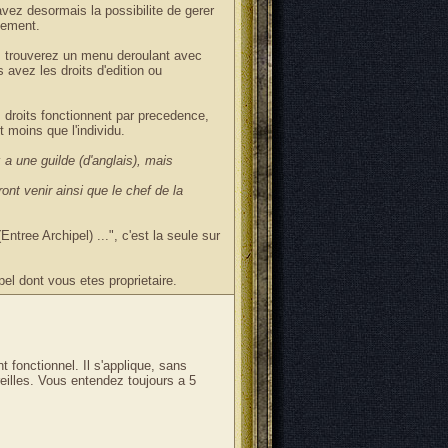
avez desormais la possibilite de gerer
llement.
 trouverez un menu deroulant avec
avez les droits d'edition ou
 droits fonctionnent par precedence,
st moins que l'individu.
z a une guilde (d'anglais), mais
ont venir ainsi que le chef de la
ntree Archipel) ...", c'est la seule sur
el dont vous etes proprietaire.
 fonctionnel. Il s'applique, sans
eilles. Vous entendez toujours a 5