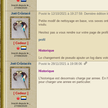
Inscrit depuis le :
27/09/2020
Joël Crûstacé
Posté le 12/10/2021 à 19:27:59. Dernière édition 
Petite modif de nettoyage en base, vos sexes ont
voulu.
Hesitez pas a vous rendre sur votre page de profi
profil
[ Codeur ]
Historique
Inscrit depuis le :
27/09/2020
Le changement de pseudo ajoute un log dans votr
Joël Crûstacés
Posté le 28/11/2021 à 19:08:06
Historique
L'historique est desormais charge par annee. En
pour charger une annee en particulier.
[ Codeur ]
Inscrit depuis le :
27/09/2020