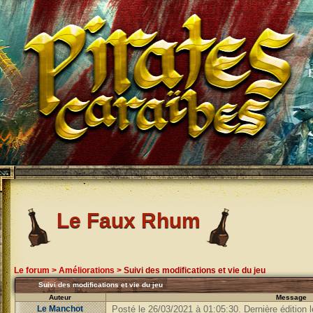
Le Faux Rhum
Le forum
>
Améliorations
>
Suivi des modifications et vie du jeu
Suivi des modifications et vie du jeu
Auteur
Message
Le Manchot
Posté le 26/03/2021 à 01:05:30. Dernière édition 