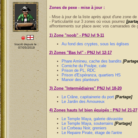
Zones de pexe - mise à jour :
- Mise à jour de la liste après ajout d'une zone de
- Particularité sur 3 zones où vous pourrez
[parta
affrontements sur place avec vos camarades de 
1) Zone "noob" - PNJ lvl 9-11
Au fond des cryptes, sous les églises
Inscrit depuis le :
07/05/2019
2) Zones "Bas lvl" - PNJ lvl 12-17
Phare Amineu, cache des bandits
[Partage
Corniche du Poulpe, cale
Prison de PL, RDC
Prison d'Espéranza, quartiers HS
Manoir des planteurs
3) Zone "Intermédiaires" PNJ lvl 18-20
Le Crâne, capitainerie du port
[Partage]
Le Jardin des Amoureux
4) Zones hauts lvl bien équipés : PNJ lvl 21-27
Le Temple Maya, galerie dévastée
Le Temple Maya, souterrains
[Partage]
Le Corbeau Noir, greniers
Le Repaire Pirate, étage de l'antre