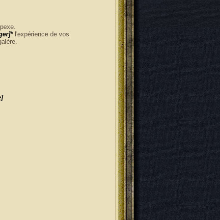
 pexe.
ger]*
l'expérience de vos
galère.
]