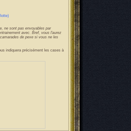
lotte)
re, ne sont pas envoyables par
'entrainement avec. Bref, vous l'aurez
s camarades de pexe si vous ne les
ous indiquera précisément les cases à