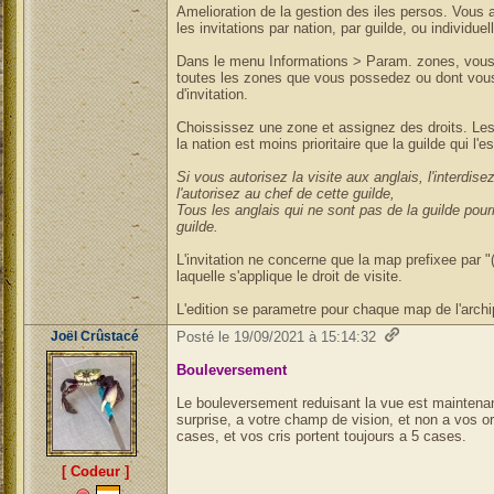
Amelioration de la gestion des iles persos. Vous 
les invitations par nation, par guilde, ou individue
Dans le menu Informations > Param. zones, vous
toutes les zones que vous possedez ou dont vous 
d'invitation.
Choississez une zone et assignez des droits. Les
la nation est moins prioritaire que la guilde qui l'e
Si vous autorisez la visite aux anglais, l'interdise
l'autorisez au chef de cette guilde,
Tous les anglais qui ne sont pas de la guilde pourr
guilde.
L'invitation ne concerne que la map prefixee par "(E
laquelle s'applique le droit de visite.
L'edition se parametre pour chaque map de l'archip
Joël Crûstacé
Posté le 19/09/2021 à 15:14:32
Bouleversement
Le bouleversement reduisant la vue est maintenant
surprise, a votre champ de vision, et non a vos or
cases, et vos cris portent toujours a 5 cases.
[ Codeur ]