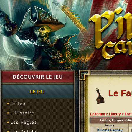
DÉCOUVRIR LE JEU
Le F
Le Jeu
L'Histoire
Le forum
>
Liberty
>
Fort
Fortius, Longius, Citi
Les Règles
Auteur
Dulcina Fagney
Les Guildes