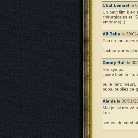
Chat Lemuet
le 0
Un petit film bien
chirurgicales et l'
embruns) :)
Ali Baba
le 30/01
Pas du tout accroc
l'acteur apres glad
Dandy Roll
le 30
film sympa
j'aime bien la fin
ou le héro meurt.
oups, oubliez ce qu
Alanis
le 30/01/2
Moi je l'ai trouvé 
Les
scénes de combat n