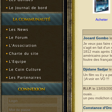
Le Journal de bord
Acheter
Les News
Le Forum
Jocard Gombo
le
Je veux pas faire m
L'Association
s'agit en fait d'u
1812 mais après 1
Charte du site
américains pour le
foutre des françai
L'Equipe
Le Coin Culture
Djidane Sadjar
le
Un film vu il y a 
Les Partenaires
:)A voir en VO !!!
R.I.P.
le 13/03/200
ouais....
un peu molichon qu
Constance d'Orc