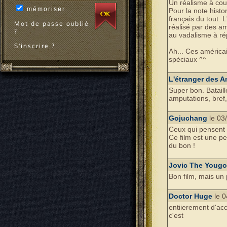
Un réalisme à coup
mémoriser
Pour la note histo
français du tout. 
Mot de passe oublié
réalisé par des am
?
au vadalisme à rép
S'inscrire ?
Ah... Ces américa
spéciaux ^^
L'étranger des An
Super bon. Bataill
amputations, bref, 
Gojuchang
le 03
Ceux qui pensent a
Ce film est une pe
du bon !
Jovic The Yougo
Bon film, mais un 
Doctor Huge
le 0
entiierement d'ac
c'est