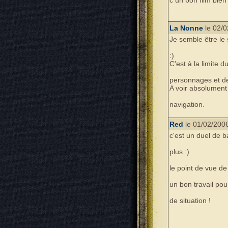
c un bon film bie
La Nonne
le 02/0
Je semble être le
:)
C'est à la limite 
personnages et des
A voir absolument
navigation.
Red
le 01/02/2006
c'est un duel de ba
plus :)
le point de vue de 
un bon travail po
de situation !