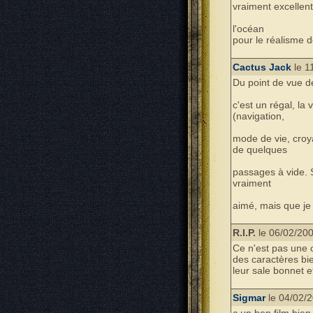
vraiment excellent
l'océan
pour le réalisme 
Cactus Jack
le 1
Du point de vue de
c'est un régal, la
(navigation,
mode de vie, croy
de quelques
passages à vide. S
vraiment
aimé, mais que je 
R.I.P.
le 06/02/200
Ce n'est pas une 
des caractères bie
leur sale bonnet e
Sigmar
le 04/02/2