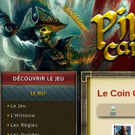
DÉCOUVRIR LE JEU
Le Coin 
Le Jeu
BD
L'Histoire
Les Règles
Les Guildes