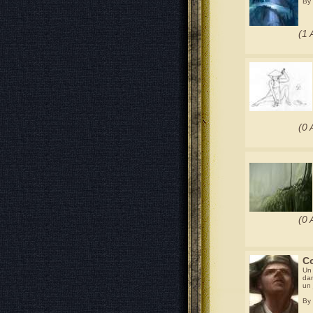
By
(1 
(0 
(0 
Co
Un 
dan
un 
By