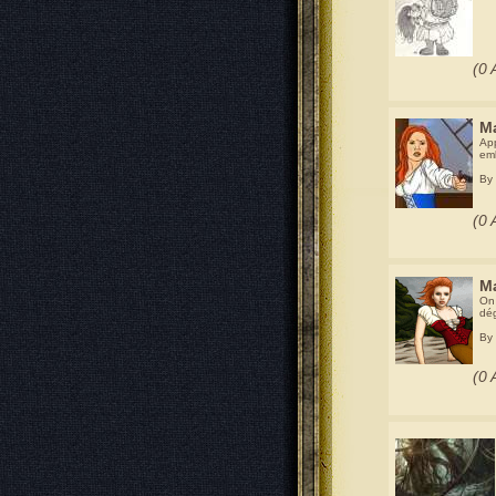
(0 
Ma
App
emb
By
(0 
Ma
On 
dég
By
(0 