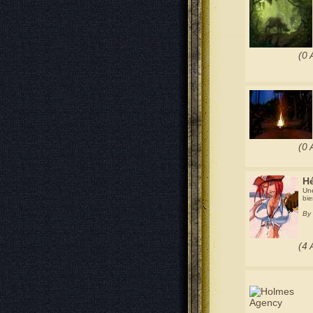
(0 
(0 
H
Une
bie
By 
(4 