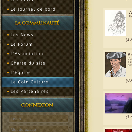
Le Journal de bord
A
Un
Les News
(1 
Le Forum
L'Association
Am
L'a
d'u
Charte du site
pir
L'Equipe
(0 
Le Coin Culture
Les Partenaires
(1 