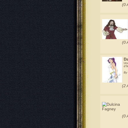
(0 
(0 
Da
Une
d'î
By 
(2 
(0 