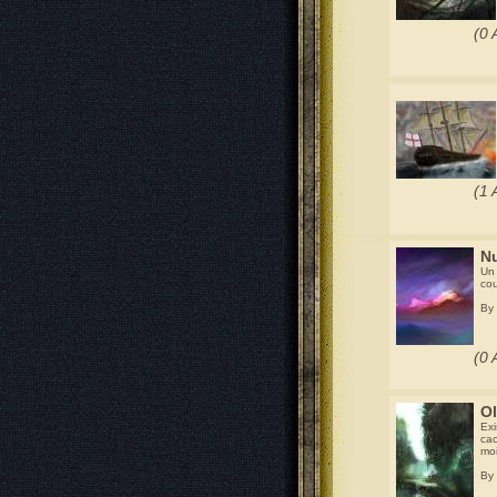
(0 
(1 
N
Un
co
By
(0 
O
Exi
cac
moi
By