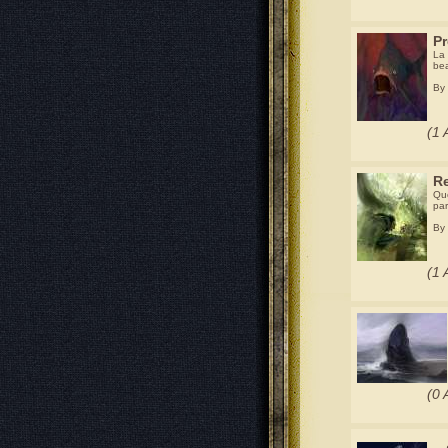
P
La 
be
By
(1 
Re
Quo
par
By
(1 
(0 