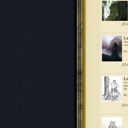
(0 
La
Jea
ce
By
(0 
L
Un 
pir
de 
By 
(0 