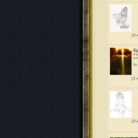
(0 
E
Par
par
By
(1 
(0 