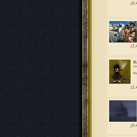
(0 
(1 
Kr
Un
By 
(1 
(0 