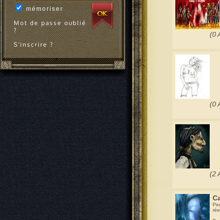
mémoriser
Mot de passe oublié
?
(0 
S'inscrire ?
(0 
(2 
Ca
Per
rée