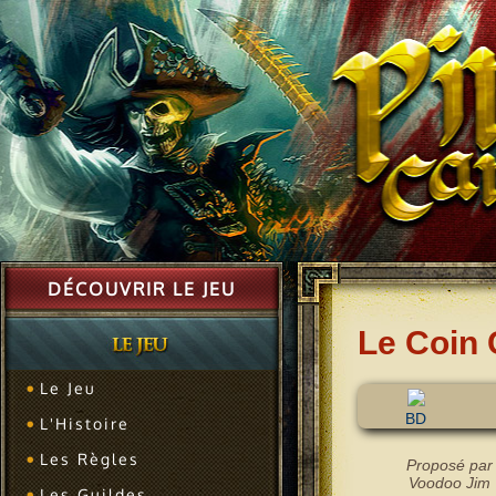
DÉCOUVRIR LE JEU
Le Coin 
Le Jeu
BD
L'Histoire
Les Règles
Proposé par
Voodoo Jim
Les Guildes