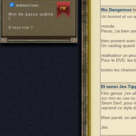
mémoriser
Ric Dangerous
le
Mot de passe oublié
Un bonnet et un s
?
monde.
S'inscrire ?
Perso, j'ai bien 
bien present avec 
Un casting quand
réalisateur un peu
Pour le DVD, les 
toutes les chanso
El senor Jes Ti
Film génial, j'en
sur moi au cas ou
Sinon Derf, pour 
reprend ce style d
Mais pareil, on ai
Jes