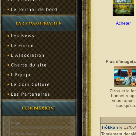
Le Journal de bord
Acheter
Les News
Le Forum
L'Association
Plus d'image(s
Charte du site
L'Equipe
Le Coin Culture
Zizou et le f
Les Partenaires
bonnet rouge
vous rappel
quelqu'un.
Trôkkon
le 12/06
Totalement decalé 