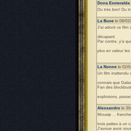
Dona Esmeralda
Du très bon! Du tr
La Buse
le 08/02
J'ai adoré ce film
décapant.
Par contre, y'a q
plus en valeur les
La Nonne
le 02/0
Un film inattendu
connais que Galaxi
Fan des blockbust
explosions, passe
Alessandro
le 30
Mouaip ... franche
trois pattes à un 
J'avoue avoir sour