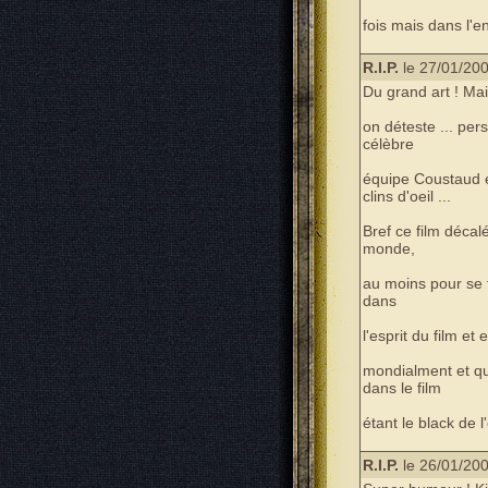
fois mais dans l'e
R.I.P.
le 27/01/200
Du grand art ! Ma
on déteste ... per
célèbre
équipe Coustaud 
clins d'oeil ...
Bref ce film décalé
monde,
au moins pour se 
dans
l'esprit du film e
mondialment et qu
dans le film
étant le black de l
R.I.P.
le 26/01/200