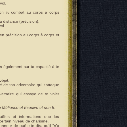
vol.
 ton % combat au corps à corps
à distance (précision).
ol.
4 en précision au corps à corps et
is également sur ta capacité à te
objet.
% de ton adversaire qui t'attaque
ersaire qui essaye de te voler
en Méfiance et Esquive et non 5.
êtes et informations que les
certain niveau de charisme.
nneur de quête te dira qu'il "n'a