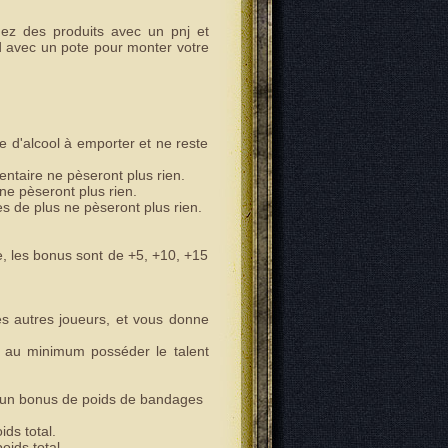
z des produits avec un pnj et
d avec un pote pour monter votre
 d'alcool à emporter et ne reste
ventaire ne pèseront plus rien.
ne pèseront plus rien.
es de plus ne pèseront plus rien.
 les bonus sont de +5, +10, +15
 autres joueurs, et vous donne
ut au minimum posséder le talent
s un bonus de poids de bandages
ds total.
ids total.