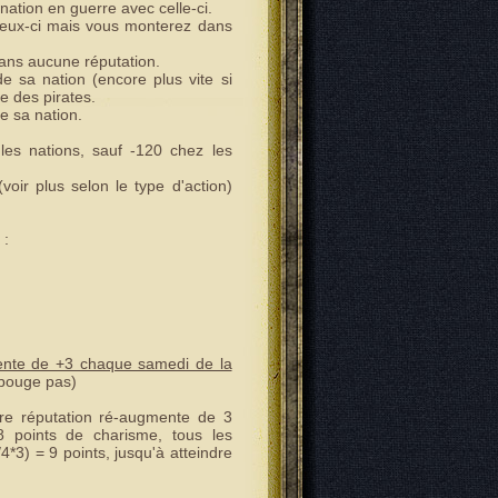
ation en guerre avec celle-ci.
 ceux-ci mais vous monterez dans
dans aucune réputation.
e sa nation (encore plus vite si
e des pirates.
e sa nation.
es nations, sauf -120 chez les
oir plus selon le type d'action)
 :
nte de +3 chaque samedi de la
e bouge pas)
re réputation ré-augmente de 3
8 points de charisme, tous les
*3) = 9 points, jusqu'à atteindre