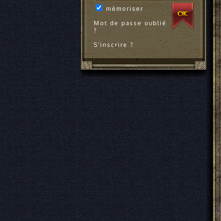
mémoriser
Mot de passe oublié
?
S'inscrire ?