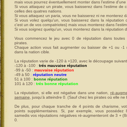
mais vous pourrez éventuellement monter dans l'estime d'une n
Si vous attaquez un pirate, vous baisserez dans l'estime de
celles des quatres nations.
Si vous attaquez un paria, vous ne baisserez ni ne monterez 
Si vous volez quelqu'un, vous baisserez dans la réputation d
c'est un de vos compatriotes) mais vous monterez dans l'estim
Si vous soignez quelqu'un, vous monterez dans la réputation d
Vous commencez le jeu avec 0 de réputation dans toutes l
pirates.
Chaque action vous fait augmenter ou baisser de +1 ou -1 (v
dans la nation cible.
La réputation varie de -120 à +120, avec le découpage suivant
-120 à -100 :
trés mauvaise réputation
-99 à -50 :
mauvaise réputation
-49 à 50 :
réputation neutre
51 à 100 :
bonne réputation
101 à 120 :
trés bonne réputation
La réputation, si elle est négative dans une nation,
ré-augme
semaine
, jusqu'à atteindre 0. (Sauf chez les pirates où elle n
De plus, pour chaque tranche de 4 points de charisme, vot
points supplémentaires. Si, par exemple, vous possédez 
samedis vos réputations négatives ré-augmenteront de 3 + (8/4
0.