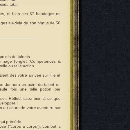
ids total.
es, et bien ces 37 bandages ne
ndages au-delà de son bonus de 50
points de talents.
rsonnage (onglet "Compétences &
lle ou telle action.
ent dès votre arrivée sur l'île et
us donnera un point de talent en
le fois une telle potion par
er. Réfléchissez bien à ce que
velopper !
s au cours de votre aventure sur
 qui précède.
lose ("corps à corps"), combat à