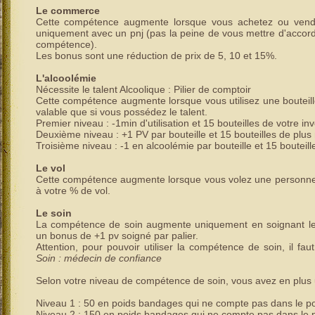
Le commerce
Cette compétence augmente lorsque vous achetez ou vende
uniquement avec un pnj (pas la peine de vous mettre d'accor
compétence).
Les bonus sont une réduction de prix de 5, 10 et 15%.
L'alcoolémie
Nécessite le talent Alcoolique : Pilier de comptoir
Cette compétence augmente lorsque vous utilisez une bouteille
valable que si vous possédez le talent.
Premier niveau : -1min d'utilisation et 15 bouteilles de votre in
Deuxième niveau : +1 PV par bouteille et 15 bouteilles de plus 
Troisième niveau : -1 en alcoolémie par bouteille et 15 bouteill
Le vol
Cette compétence augmente lorsque vous volez une personne,
à votre % de vol.
Le soin
La compétence de soin augmente uniquement en soignant les
un bonus de +1 pv soigné par palier.
Attention, pour pouvoir utiliser la compétence de soin, il fa
Soin : médecin de confiance
Selon votre niveau de compétence de soin, vous avez en plu
Niveau 1 : 50 en poids bandages qui ne compte pas dans le poi
Niveau 2 : 150 en poids bandages qui ne compte pas dans le po