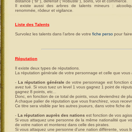
distance ("tir"), défensif ("Robuste"), soins, vol et commerce.
Il existe aussi des arbres de talents mineurs : alcoolique
renommée, rôdeur et vigilance.
Liste des Talents
Survolez les talents dans l'arbre de votre
fiche perso
pour faire
Réputation
Il existe deux types de réputations.
La réputation générale de votre personnage et celle que vous
-
La réputation générale
de votre personnage est fonction 
avez tué. Si vous tuez un level 1 vous gagnez 1 point de réputa
gagnez 8 points, etc...
Donc, en fonction de ce total de points, vous deviendrez de plu
A chaque palier de réputation que vous franchirez, vous recevre
Ce titre sera visible par les autres joueurs, dans votre fiche de
-
La réputation auprès des nations
est fonction de vos agis
Si vous attaquez une personne de la même nationalité que vo
de votre nation et monterez dans celle des pirates.
Si vous attaquez une personne d'une nation différente, vous ba