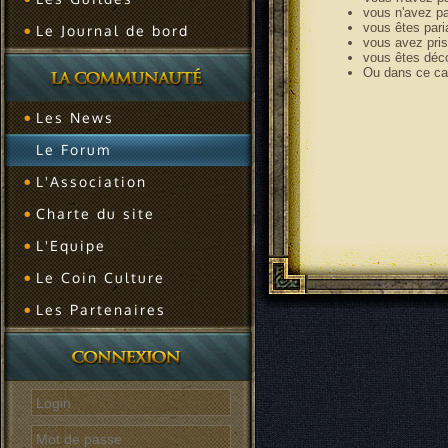
vous n'avez pa
vous êtes pari
Le Journal de bord
vous avez pri
vous êtes déc
Ou dans ce cas
Les News
Le Forum
L'Association
Charte du site
L'Equipe
Le Coin Culture
Les Partenaires