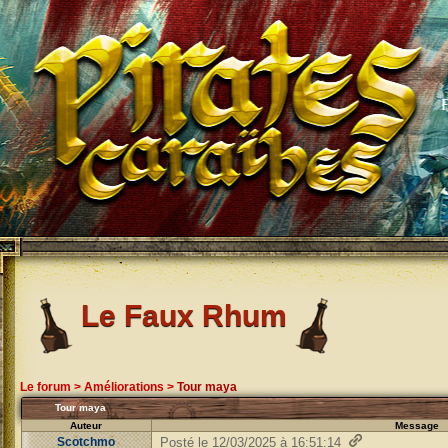
Le Faux Rhum
Le forum
>
Améliorations
>
Tour maya
Tour maya
Auteur
Message
Scotchmo
Posté le 12/03/2025 à 16:51:14