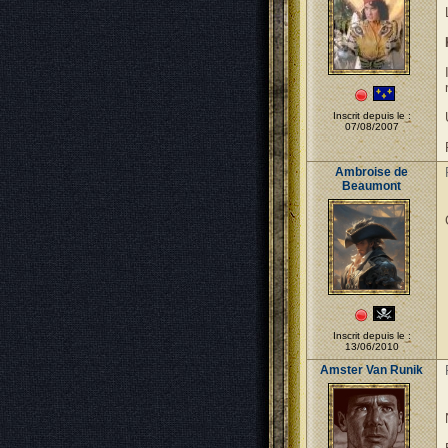
Inscrit depuis le :
07/08/2007
Ambroise de
Beaumont
Inscrit depuis le :
13/06/2010
Amster Van Runik