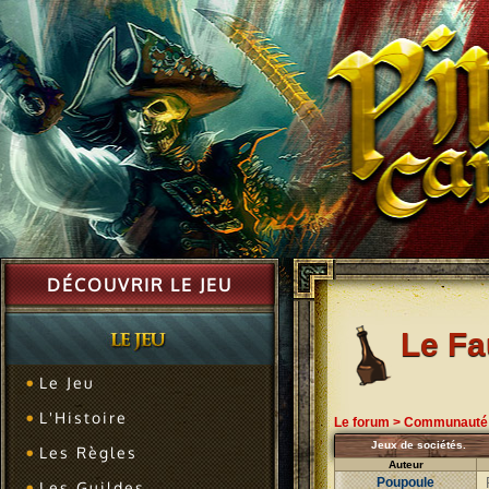
DÉCOUVRIR LE JEU
Le F
Le Jeu
L'Histoire
Le forum
>
Communauté
Jeux de sociétés.
Les Règles
Auteur
Poupoule
Les Guildes