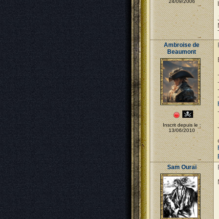
24/09/2006
Ambroise de
Beaumont
Inscrit depuis le :
13/06/2010
Sam Ouraï