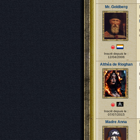
Mr. Goldberg
Inscrit depuis le :
12/04/2006
Althéa de Rioghan
Inscrit depuis le :
07/07/2015
Madre Anna