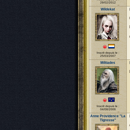
29/02/2012
Wildekat
Inscrit depuis le :
25/03/2007
Miltiades
Inscrit depuis le :
04/08/2006
Anne Providence "La
Tigresse"