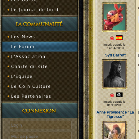
Le Journal de bord
Les News
Inscrit depuis le :
Le Forum
14/04/2013
Syd Barrett
L'Association
Charte du site
L'Equipe
Le Coin Culture
Les Partenaires
Inscrit depuis le :
01/11/2013
Anne Providence "La
Tigresse"