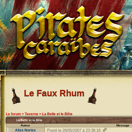
Le Faux Rhum
Le forum
>
Taverne
>
La Belle et le Bête
La Belle et le Bête
Auteur
Message
Aliss Noriss
Posté le 28/05/2007 à 23:38:18