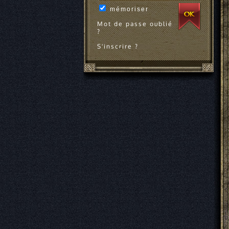
mémoriser
Mot de passe oublié
?
S'inscrire ?