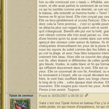
fois ou elle vomissait son « repas ». Affaiblie, am
marin, et elle avait parfois le sentiment de se t
ce qui lui sembla comme une éternité, un soir où 
le bateau, elle entendit un homme hurler « Terre! 
femme ne fit qu'un bond. Elle n'en croyait pas ses o
Elle se leva péniblement et scruta l'horizon. Elle v
donc cela la Terre promise... c'est ici qu'elle pou
ne détacha plus son regard du point vert et sentit
qu'il s'élargissait. Bientôt elle put voir la forêt,
vert vibrant comme elle n'en avait jamais vu. Une te
d'une histoire qu'on lui avait contée dans son enfan
aperçut des oiseaux voler autour du bateau. Ils ét
chatoyantes émerveillaient les yeux de la jeune fem
sous les rayons du soleil comme des feu follets qu
pu voir la plage, et avec l'eau bleu turquoise inte
vraiment très beau. Alors elle se souvint des pla
son île, elles étaient si différentes de celles qu'e
gris bleuté, froides, le sable blanc et fin qui for
qui sifflaient doucement dans le vent. Elle eut u
yeux. Elle se souvenait de son île, Ameland, ou e
lui revenaient à l'esprit, elle se voyait dévalant l
frère, le vent frais soufflant dans ses longs chev
le long de la côte... cette époque était révolue. E
souvenirs. Elle soupira puis rouvrit les yeux.
Arrê
Pense à ton avenir. Toujours.
Tipiak de zeeman
Posté le 30/05/2007 à 08:09:10
Salut c’est moi Tipiak Arrivé en bateau Pas ç’ui 
noble pirate, toi qui meurs d’impatience, toi qui c