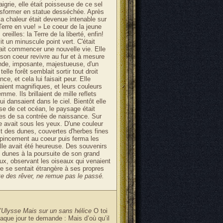
aigrie, elle était poisseuse de ce sel
ransformer en statue desséchée. Après
la chaleur était devenue intenable sur
Terre en vue! » Le coeur de la jeune
reilles: la Terre de la liberté, enfin!
it un minuscule point vert. C'était
rrait commencer une nouvelle vie. Elle
 son coeur revivre au fur et à mesure
 grande, imposante, majestueuse, d'un
lle forêt semblait sortir tout droit
ce, et cela lui faisait peur. Elle
aient magnifiques, et leurs couleurs
me. Ils brillaient de mille reflets
i dansaient dans le ciel. Bientôt elle
nse de cet océan, le paysage était
ges de sa contrée de naissance. Sur
lle avait sous les yeux. D'une couleur
mait des dunes, couvertes d'herbes fines
n pincement au coeur puis ferma les
lle avait été heureuse. Des souvenirs
es dunes à la poursuite de son grand
eux, observant les oiseaux qui venaient
lle se sentait étrangère à ses propres
te des rêver, ne remue pas le passé.
d’Ulysse Mais sur un sans hélice
O toi
haque jour te demande : Mais d’où qu’il