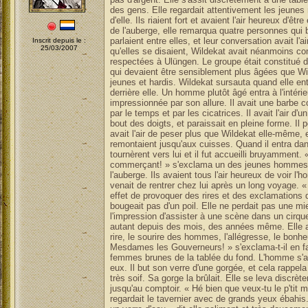
des gens. Elle regardait attentivement les jeune
d'elle. Ils riaient fort et avaient l'air heureux d'êtr
de l'auberge, elle remarqua quatre personnes qui 
parlaient entre elles, et leur conversation avait l'
Inscrit depuis le :
25/03/2007
qu'elles se disaient, Wildekat avait néanmoins c
respectées à Ulüngen. Le groupe était constitué 
qui devaient être sensiblement plus âgées que W
jeunes et hardis. Wildekat sursauta quand elle ente
derrière elle. Un homme plutôt âgé entra à l'intérieu
impressionnée par son allure. Il avait une barbe c
par le temps et par les cicatrices. Il avait l'air d'u
bout des doigts, et paraissait en pleine forme. Il
avait l'air de peser plus que Wildekat elle-même, e
remontaient jusqu'aux cuisses. Quand il entra dan
tournèrent vers lui et il fut accueilli bruyamment. 
commerçant! » s'exclama un des jeunes hommes qu
l'auberge. Ils avaient tous l'air heureux de voir l'
venait de rentrer chez lui après un long voyage. « J'
effet de provoquer des rires et des exclamations 
bougeait pas d'un poil. Elle ne perdait pas une mie
l'impression d'assister à une scène dans un cirque
autant depuis des mois, des années même. Elle ava
rire, le sourire des hommes, l'allégresse, le bonhe
Mesdames les Gouverneurs! » s'exclama-t-il en fai
femmes brunes de la tablée du fond. L'homme s'a
eux. Il but son verre d'une gorgée, et cela rappela 
très soif. Sa gorge la brûlait. Elle se leva discrè
jusqu'au comptoir. « Hé bien que veux-tu le p'tit
regardait le tavernier avec de grands yeux ébahis. 