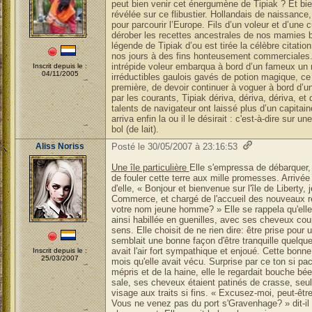
peut bien venir cet énergumène de Tipiak ? Et bien 
révélée sur ce flibustier. Hollandais de naissance,
pour parcourir l’Europe. Fils d’un voleur et d’une c
dérober les recettes ancestrales de nos mamies br
légende de Tipiak d’ou est tirée la célèbre citation 
nos jours à des fins honteusement commerciales. 
intrépide voleur embarqua à bord d’un fameux un 
Inscrit depuis le :
04/11/2005
irréductibles gaulois gavés de potion magique, ce 
première, de devoir continuer à voguer à bord d
par les courants, Tipiak dériva, dériva, dériva, et 
talents de navigateur ont laissé plus d’un capitaine
arriva enfin la ou il le désirait : c'est-à-dire sur un
bol (de lait).
Aliss Noriss
Posté le 30/05/2007 à 23:16:53
Une île particulière
Elle s'empressa de débarquer, 
de fouler cette terre aux mille promesses. Arrivé
d'elle, « Bonjour et bienvenue sur l'île de Liberty, 
Commerce, et chargé de l'accueil des nouveaux re
votre nom jeune homme? » Elle se rappela qu'elle
ainsi habillée en guenilles, avec ses cheveux cou
sens. Elle choisit de ne rien dire: être prise pou
semblait une bonne façon d'être tranquille quelqu
avait l'air fort sympathique et enjoué. Cette bonn
Inscrit depuis le :
25/03/2007
mois qu'elle avait vécu. Surprise par ce ton si paci
mépris et de la haine, elle le regardait bouche bée
sale, ses cheveux étaient patinés de crasse, seul
visage aux traits si fins. « Excusez-moi, peut-êt
Vous ne venez pas du port s'Gravenhage? » dit-il e