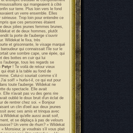
s moussaillons qui mangeaient à côté
e enfin sur terre. Plus loin vers le fond
buvaient un verre ensemble. Elles
air sérieuse. Trop loin pour entendre ce
ompris que ces personnes étaient
de deux jolies jeunes femmes brunes,
ildekat et de deux hommes, plutôt
ndit la porte de l'auberge s'ouvrir
r. Wildekat le fixa, très
ourte et grisonnante, le visage marqué
n baroudeur qui connaissait l'île sur le
 portait une sombre cape, une épée, qui
t des bottes en cuir qui lui
s l'auberge, tous les regards se
«
Petyr
! Te voilà de retour vieux
i était à la table au fond de
homme. Celui-ci souriait comme s’il
ai soif! » hurla-t-il, ce qui eut pour
dans toute l'auberge. Wildekat ne
tte du spectacle. Elle avait
. Elle n'avait pas vu des gens rire
it oublié le doux bruit d'un éclat de
ur de rentrer chez soi. « Bonjour
sant un clin d'oeil aux deux jeunes
ssit avec ses amis et trinqua avec
à Wildekat qu'elle aussi avait soif,
tement, et se déplaça à pas de velours
 mousse? Un verre de rhum? » Wildekat
« Monsieur, je voudrais s'il vous plait