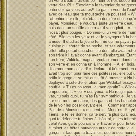
un verre d'eau » dit-elle poliment et très doucem
verre d'eau?! » S'exclama le tavernier de sa grosse
entendez ça vous autres!! Le gamin veut de l'eau!
avec de l'eau que ta moustache va pousser! » Wilde
l'attention sur elle, et c'était la dernière chose qu'
payer, Monsieur, je voudrais juste un verre d'eau.
puis dans un souffle ajouta « s'il vous plait... » 
n'osait plus bouger. « Donnes-lui un verre de rhum,
côté. Elle leva les yeux et vit le voyageur à la ba
amusé. Il étudiait la jeune femme qui ne payait p
cuisine qui sortait de sa poche, et ses vêtements
effet, elle portait une chemise dont elle avait re
son frère lui avait donné avant d'embarquer. Etan
son frère, Wildekat nageait véritablement dans se
son verre et en donna un à l'homme. « Aller, bois,
d'homme mon gaillard! » déclara-t-il fièrement en 
avait trop soif pour faire des politesses, elle but 
brûla la gorge et se mit aussitôt à tousser. « Ha h
déployée à côté d'elle, alors que Wildekat essay
souffle. « Tu es nouveau ici mon gamin? » Wildeka
empourpré, fit « oui » des yeux. « Ne rougis pas 
vas, tu sais quoi, tu m'as l'air sympathique. Je va
sur ces mots un sabre, des gants et des bracelets
de le voir les poser devant elle. « Comment t'app
Pas de « Monsieur » qui tient ici! Moi c'est Petyr
Tiens, je te les donne, ça te servira plus qu'à moi
quoi te défendre tu finiras à l'hôpital, et les infi
cela! Avec ça tu pourras aller travailler pour le G
éliminer les bêtes sauvages autour de notre ville. 
garçon, il faut que tu travailles, que tu sois honn