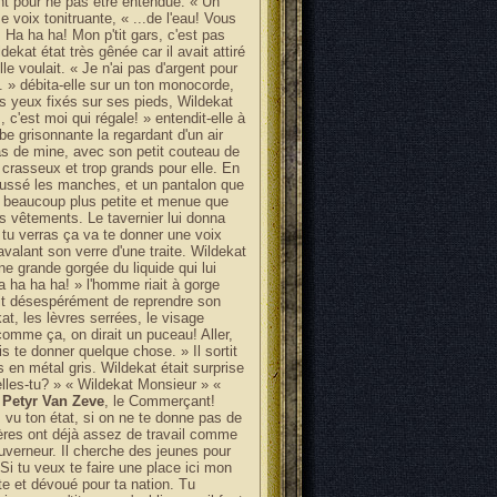
ent pour ne pas être entendue. « Un
 voix tonitruante, « ...de l'eau! Vous
 Ha ha ha! Mon p'tit gars, c'est pas
kat état très gênée car il avait attiré
elle voulait. « Je n'ai pas d'argent pour
.. » débita-elle sur un ton monocorde,
Les yeux fixés sur ses pieds, Wildekat
 c'est moi qui régale! » entendit-elle à
rbe grisonnante la regardant d'un air
as de mine, avec son petit couteau de
 crasseux et trop grands pour elle. En
troussé les manches, et un pantalon que
t beaucoup plus petite et menue que
s vêtements. Le tavernier lui donna
 tu verras ça va te donner une voix
avalant son verre d'une traite. Wildekat
une grande gorgée du liquide qui lui
a ha ha ha! » l'homme riait à gorge
ait désespérément de reprendre son
t, les lèvres serrées, le visage
comme ça, on dirait un puceau! Aller,
is te donner quelque chose. » Il sortit
 en métal gris. Wildekat était surprise
elles-tu? » « Wildekat Monsieur » «
!
Petyr Van Zeve
, le Commerçant!
, vu ton état, si on ne te donne pas de
rmières ont déjà assez de travail comme
ouverneur. Il cherche des jeunes pour
Si tu veux te faire une place ici mon
ête et dévoué pour ta nation. Tu