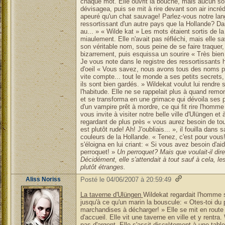
chaque mot. Elle ouvrit la bouche, mais aucun son
dévisagea, puis se mit à rire devant son air incré
apeuré qu'un chat sauvage! Parlez-vous notre lan
ressortissant d'un autre pays que la Hollande? 
au... » « Wilde kat » Les mots étaient sortis de
miaulement. Elle n'avait pas réfléchi, mais elle sa
son véritable nom, sous peine de se faire traquer,
bizarrement, puis esquissa un sourire « Très bien 
Je vous note dans le registre des ressortissants ho
d'oeil « Vous savez, nous avons tous des noms par
vite compte... tout le monde a ses petits secrets,
ils sont bien gardés. » Wildekat voulut lui rendre 
l'habitude. Elle ne se rappelait plus à quand remo
et se transforma en une grimace qui dévoila ses pe
d'un vampire prêt à mordre, ce qui fit rire l'homm
vous invite à visiter notre belle ville d'Ulüngen et 
regardant de plus près « vous aurez besoin de tout
est plutôt rude! Ah! J'oubliais... », il fouilla dan
couleurs de la Hollande. « Tenez, c'est pour vous
s'éloigna en lui criant: « Si vous avez besoin d'a
perroquet! »
Un perroquet? Mais que voulait-il di
Décidément, elle s'attendait à tout sauf à cela, les
plutôt étranges.
Aliss Noriss
Posté le 04/06/2007 à 20:59:49
La taverne d'Ulüngen
Wildekat regardait l'homme s'
jusqu'à ce qu'un marin la bouscule: « Otes-toi d
marchandises à décharger! » Elle se mit en route p
d'accueil. Elle vit une taverne en ville et y rentra.
pas d'argent. Elle s'assit discrètement à une table