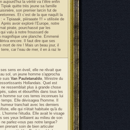
aujourd’hui la vérité va t’être enfin
 Tipiak quitte très jeune sa famille
uisinière, son premier larcin fut de
etonnes. Et c’est de la que naquît la
: « Tipiaaak, piiiraaate !!! » utilisée de
Après avoir exploré l’Europe, notre
mat pirate, pourchassé par les
qui valu à notre froussard de
’un magnifique une planche. Emmené
dériva encore. Il faut dire que ses
 mort de rire ! Mais un beau jour, il
e terre, car l’eau de mer, il en à raz le
ses sens en éveil, elle ne rêvait que
e au sol, un jeune homme s'approcha
je suis
Van Pauletanaldo
, Ministre du
ssortissants Hollandais. Quel est
 ne ressemblait plus à grande chose
pés, sales et ébouriffés dans tous les
r un homme sur ces terres inconnues lui
e temps. Elle dévisagea l'homme. Il
e humeur tranchait avec les derniers
fiste, elle qui n'était habituée qu'à du
. L'homme l'étudia. Elle avait le visage
s ses yeux brillaient au milieu de son
re ne parlez-vous pas notre langue?
n prenant soin de bien articuler