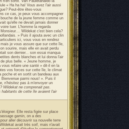
 n'en sortit. Van Pauletanaldo la
dule « Ha ha ha! Vous avez l'air aussi
gue? Peut-être êtes-vous
Dans ce cas, je peux vous accompagner
 la bouche de la jeune femme comme un
vait qu'elle ne devait jamais donner
 voire tuer. L'homme la regarda
Monsieur.... Wildekat c'est bien cela?
llandais. » Puis il ajouta avec un clin
ticuliers ici, vous vous en rendrez
 mais je vous assure que sur cette île,
son sourire, mais elle en avait perdu
ntait son dernier... son essai manqua
tites dents blanches et lui donna l'air
e de plus belle. « Jeune homme, je
à vous refaire une santé » dit-il en la
es vos forces sur cette île, le climat
s sa poche et en sortit un bandeau aux
! Bienvenue parmi nous! ». Puis il
ide, n'hésitez pas à m'envoyer un
re? Wildekat ne comprenait pas.
 habitants de cette île avaient l'air
éloigner. Elle resta figée sur place
u passage gamin, on a des
our aller découvrir sa nouvelle terre
 Wildekat avait très soif, mais n'avait
 et entreprit d'étudier le comportement