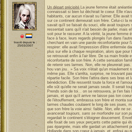
Un départ précipité
La jeune femme était anéantie.
connaissait si bien lui déchirait le coeur. Elle n'av
habitants, car aucun n'avait su l'aimer. Elle avait
sur ce continent demeurait son frère. Celui-ci la 
savait qu'il se faisait du souci, elle avait toujou
ressentait sans qu'il n'ait besoin de parler, mais e
soit pour le rassurer. A la vérité, la jeune femme ét
face à face, leurs regards plongés l'un dans l'au
cherchant en vain une parole réconfortante pour l
Inscrit depuis le :
25/03/2007
respirer: elle avait l'impression d'être enfermée d
plus sur elle à chaque respiration, alors que pour 
se retrouvait enfin à l'air libre. De sa main froide e
réconfortante de son frère. A cette sensation fami
de retenir ses larmes. Non, elle ne pleurerait pas.
hou van jou.. » Sa voix n'était qu'un miaulement 
même pas. Elle s'arrêta, surprise, ne trouvant pas 
répartie facile. Son frère l'attira dans ses bras et l
bénédiction. Elle ressentit toute la force et l'amou
elle sût qu'elle ne serait jamais seule. Il serait t
Prends soin de toi... on se retrouvera, je t'en fais
jamais, et quoi qu’il arrive ne laisse pas ton coe
de l'étouffement, embrassa son frère et monta sur
larmes chaudes coulaient le long de ses joues, mais
que son frère la voie ainsi: faible.
Non, elle ne se 
avancerait toujours, sans se morfondre sur son p
regardait le continent s'éloigner doucement. Env
elle fixait de ses yeux perçants cette patrie qui ét
pas épargnée, mais elle gardait un attachement pr
Hollande dans son coeur à jamais, et, enfoui au p