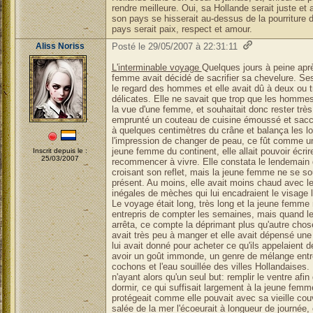
rendre meilleure. Oui, sa Hollande serait juste et a
son pays se hisserait au-dessus de la pourriture do
pays serait paix, respect et amour.
Aliss Noriss
Posté le 29/05/2007 à 22:31:11
L'interminable voyage
Quelques jours à peine aprè
femme avait décidé de sacrifier sa chevelure. Ses
le regard des hommes et elle avait dû à deux ou tr
délicates. Elle ne savait que trop que les hommes
la vue d'une femme, et souhaitait donc rester très 
emprunté un couteau de cuisine émoussé et saccag
à quelques centimètres du crâne et balança les l
l'impression de changer de peau, ce fût comme une
jeune femme du continent, elle allait pouvoir écri
Inscrit depuis le :
25/03/2007
recommencer à vivre. Elle constata le lendemain q
croisant son reflet, mais la jeune femme ne se s
présent. Au moins, elle avait moins chaud avec l
inégales de mèches qui lui encadraient le visage l
Le voyage était long, très long et la jeune femme n
entrepris de compter les semaines, mais quand le
arrêta, ce compte la déprimant plus qu'autre chose.
avait très peu à manger et elle avait dépensé une 
lui avait donné pour acheter ce qu'ils appelaient de
avoir un goût immonde, un genre de mélange entr
cochons et l'eau souillée des villes Hollandaises.
n'ayant alors qu'un seul but: remplir le ventre afin
dormir, ce qui suffisait largement à la jeune femme.
protégeait comme elle pouvait avec sa vieille couve
salée de la mer l'écoeurait à longueur de journée,