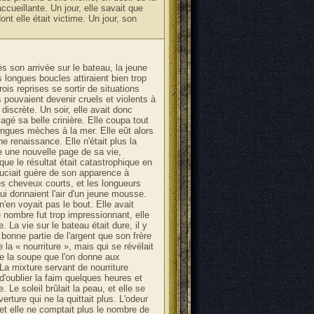
ccueillante. Un jour, elle savait que
nt elle était victime. Un jour, son
s son arrivée sur le bateau, la jeune
 longues boucles attiraient bien trop
ois reprises se sortir de situations
 pouvaient devenir cruels et violents à
discrète. Un soir, elle avait donc
é sa belle crinière. Elle coupa tout
ongues mèches à la mer. Elle eût alors
 renaissance. Elle n'était plus la
re une nouvelle page de sa vie,
ue le résultat était catastrophique en
ouciait guère de son apparence à
es cheveux courts, et les longueurs
ui donnaient l'air d'un jeune mousse.
'en voyait pas le bout. Elle avait
 nombre fut trop impressionnant, elle
 La vie sur le bateau était dure, il y
bonne partie de l'argent que son frère
 la « nourriture », mais qui se révélait
e la soupe que l'on donne aux
 La mixture servant de nourriture
 d'oublier la faim quelques heures et
 Le soleil brûlait la peau, et elle se
rture qui ne la quittait plus. L'odeur
 et elle ne comptait plus le nombre de