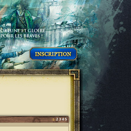
2
3
4
5
-1-