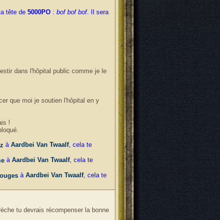
ta tête de
5000PO
:
bof bof bof
. Il sera
vestir dans l'hôpital public comme je le
er que moi je soutien l'hôpital en y
is !
bloqué.
à
Aardbei Van Twaalf
, cela te
z
à
Aardbei Van Twaalf
, cela te
me
à
Aardbei Van Twaalf
, cela te
rouges
crèche tu devrais récompenser la bonne