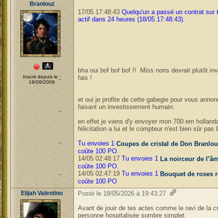
Branlouz
17/05 17:48:43
Quelqu'un a passé un contrat sur 
actif dans 24 heures (18/05 17:48:43).
bha oui bof bof bof !! Miss noris devrait plutôt in
Inscrit depuis le :
fais !
19/08/2006
et oui je profite de cette gabegie pour vous annonc
faisant un investissement humain.
en effet je viens d'y envoyer mon 700 em hollanda
félicitation a lui et le compteur n'est bien sûr pas 
Tu envoies 1
Coupes de cristal de Don Branlou
coûte 100 PO.
14/05 02:48:17
Tu envoies 1
La noirceur de l’â
coûte 100 PO.
14/05 02:47:19
Tu envoies 1
Bouquet de roses 
coûte 100 PO
Elijah Valentino
Posté le 18/05/2026 à 19:43:27
Avant de jouir de tes actes comme le ravi de la 
personne hospitalisée sombre simplet.