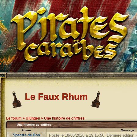
Le Faux Rhum
Le forum
>
Ulüngen
>
Une histoire de chiffres
Une histoire de chiffres
Auteur
Message
Spectre de Don
Posté le 18/05/2026 à 19:15:56. Dernière édition 