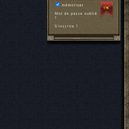
mémoriser
Mot de passe oublié
?
S'inscrire ?