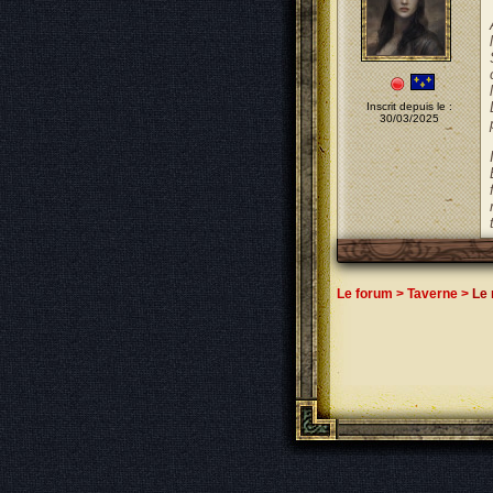
Inscrit depuis le :
30/03/2025
Le forum
>
Taverne
>
Le 