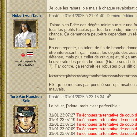
Je joue les rabats joie mais à chaque revalorisat
Hubert von Tach
Posté le 31/01/2025 à 21:01:40. Dernière édition 
J'aime bien l'idée des dégâts minimaux sur une fra
tous les profils tuables par tout le monde, même 
chance. Ça demandera peut-être cependant un rééq
base.
En contrepartie, un talent de fin de branche donna
être intéressant : ça limiterait les dégâts des ass
défense, mais plus coller de critique) et, si ça 
la diversité des profils bretteurs (Grâce sera-t-ell
Inscrit depuis le :
08/05/2024
?). Par contre, ça rendrait les robustes plus diffic
Et sinon, plutôt qu'augmenter les robustes, on peu
PS : je ne me suis pas penché sur l'optimisation 
mauvais.
Turb Van Haecken-
Posté le 31/01/2025 à 23:15:34
Solo
Le bélier, j'adore, mais c'est perfectible :
31/01 23:07:27
Tu échoues ta tentative de coup d
31/01 23:07:19
Tu échoues ta tentative de coup d
31/01 23:07:14
Tu échoues ta tentative de coup d
31/01 23:07:09
Tu échoues ta tentative de coup d
31/01 23:07:04
Tu échoues ta tentative de coup d