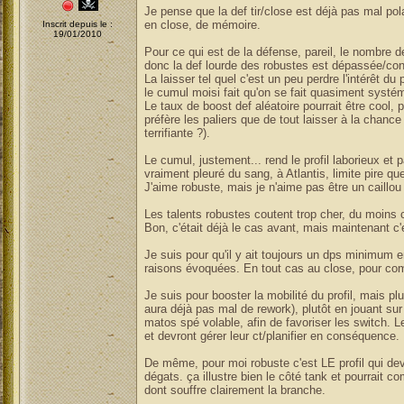
Je pense que la def tir/close est déjà pas mal pola
en close, de mémoire.
Inscrit depuis le :
19/01/2010
Pour ce qui est de la défense, pareil, le nombre 
donc la def lourde des robustes est dépassée/cont
La laisser tel quel c'est un peu perdre l'intérêt du 
le cumul moisi fait qu'on se fait quasiment systé
Le taux de boost def aléatoire pourrait être cool,
préfère les paliers que de tout laisser à la chance
terrifiante ?).
Le cumul, justement... rend le profil laborieux et
vraiment pleuré du sang, à Atlantis, limite pire qu
J'aime robuste, mais je n'aime pas être un caillou (
Les talents robustes coutent trop cher, du moins ce
Bon, c'était déjà le cas avant, mais maintenant c'e
Je suis pour qu'il y ait toujours un dps minimum e
raisons évoquées. En tout cas au close, pour com
Je suis pour booster la mobilité du profil, mais plu
aura déjà pas mal de rework), plutôt en jouant su
matos spé volable, afin de favoriser les switch. 
et devront gérer leur ct/planifier en conséquence.
De même, pour moi robuste c'est LE profil qui devr
dégats. ça illustre bien le côté tank et pourrait 
dont souffre clairement la branche.