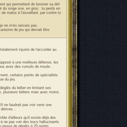
alent qui permettent de booster sa def
t du singe ivre, en gros : tu perds en
de malus à l'assaillant, par contre tu
.
 je ne m'en servais pas.
canisme de jeu qui devrait être
 totalement injuste de l'accorder au
 opposé à une meilleure défense, les
ous avez des cumuls de moule...
ment, certains points de spécialités
ue du jeu.
dégâts du bélier en limitant ses
se, plusieurs béliers mais avec moins
 ne faudrait pas voir venir une
dérives...
le d'ailleurs qu'il existe déjà des
 à ne pas voir des trucs hallucinants
 renvoi de dégâts à 20 points...