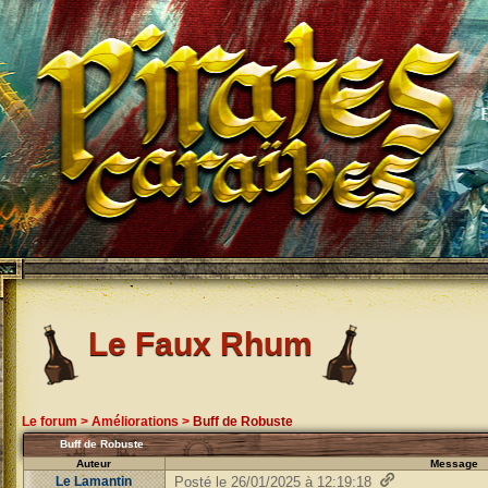
Le Faux Rhum
Le forum
>
Améliorations
>
Buff de Robuste
Buff de Robuste
Auteur
Message
Le Lamantin
Posté le 26/01/2025 à 12:19:18