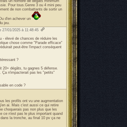
mettrais un nombre de dégâts minimum
ussie. Pour tous.Genre 3 ou 4 mini peu
ement de non combattants de sortir un
 Ou d'en achever un
du jeu.
le 27/01/2025 à 11:48:45
u - élevé de chances de réduire les
uelque chose comme "Parade efficace"
éduirait peut-être l'impact conséquent
téressant ?
fait 20+ dégâts, tu gagnes 5 défense.
 Ça n'impacterait pas les "petits"
isable en code ?
ous les profils ont vu une augmentation
'en ai. Mais c'est aussi ce qui retire
 me choquerais pas non plus que les
e ce n'est pas le plus important quand
 dans la tronche, au final 10 pv ça ne