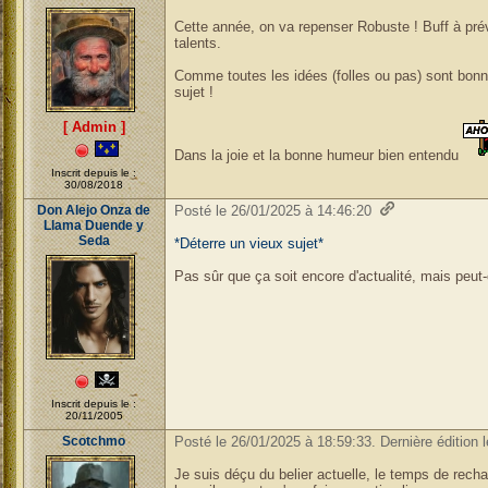
Cette année, on va repenser Robuste ! Buff à pré
talents.
Comme toutes les idées (folles ou pas) sont bon
sujet !
[ Admin ]
Dans la joie et la bonne humeur bien entendu
Inscrit depuis le :
30/08/2018
Don Alejo Onza de
Posté le 26/01/2025 à 14:46:20
Llama Duende y
Seda
*Déterre un vieux sujet*
Pas sûr que ça soit encore d'actualité, mais peut-êt
Inscrit depuis le :
20/11/2005
Scotchmo
Posté le 26/01/2025 à 18:59:33. Dernière édition 
Je suis déçu du belier actuelle, le temps de recha