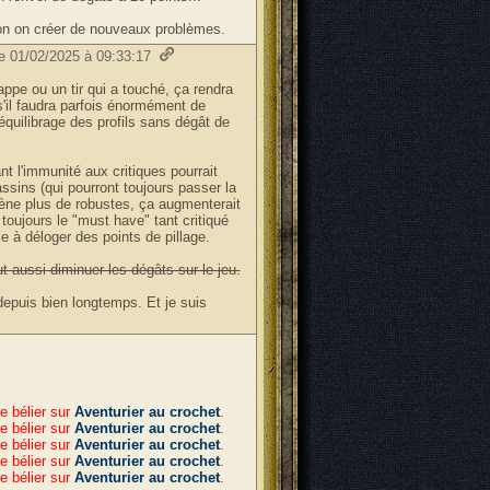
ion on créer de nouveaux problèmes.
le 01/02/2025 à 09:33:17
ppe ou un tir qui a touché, ça rendra
s'il faudra parfois énormément de
uilibrage des profils sans dégât de
nt l'immunité aux critiques pourrait
assins (qui pourront toujours passer la
amène plus de robustes, ça augmenterait
e toujours le "must have" tant critiqué
ile à déloger des points de pillage.
t aussi diminuer les dégâts sur le jeu.
depuis bien longtemps. Et je suis
e bélier sur
Aventurier au crochet
.
e bélier sur
Aventurier au crochet
.
e bélier sur
Aventurier au crochet
.
e bélier sur
Aventurier au crochet
.
e bélier sur
Aventurier au crochet
.