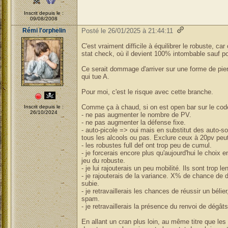
Inscrit depuis le :
09/08/2008
Rémi l'orphelin
Posté le 26/01/2025 à 21:44:11
C'est vraiment difficile à équilibrer le robuste, ca
stat check, où il devient 100% intombable sauf p
Ce serait dommage d'arriver sur une forme de pierr
qui tue A.
Pour moi, c'est le risque avec cette branche.
Comme ça à chaud, si on est open bar sur le cod
Inscrit depuis le :
26/10/2024
- ne pas augmenter le nombre de PV.
- ne pas augmenter la défense fixe.
- auto-picole => oui mais en substitut des auto-soi
tous les alcools ou pas. Exclure ceux à 20pv peut
- les robustes full def ont trop peu de cumul.
- je forcerais encore plus qu'aujourd'hui le choix en
jeu du robuste.
- je lui rajouterais un peu mobilité. Ils sont trop l
- je rajouterais de la variance. X% de chance de 
subie.
- je retravaillerais les chances de réussir un béli
spam.
- je retravaillerais la présence du renvoi de dégât
En allant un cran plus loin, au même titre que le