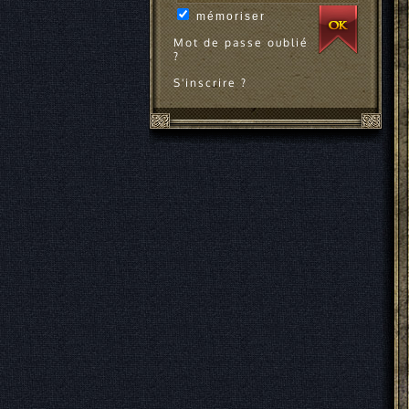
mémoriser
Mot de passe oublié
?
S'inscrire ?