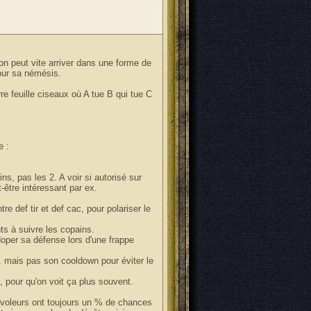
r on peut vite arriver dans une forme de
our sa némésis.
e feuille ciseaux où A tue B qui tue C
e :
ns, pas les 2. A voir si autorisé sur
-être intéressant par ex.
tre def tir et def cac, pour polariser le
ents à suivre les copains.
doper sa défense lors d'une frappe
er, mais pas son cooldown pour éviter le
s, pour qu'on voit ça plus souvent.
s voleurs ont toujours un % de chances