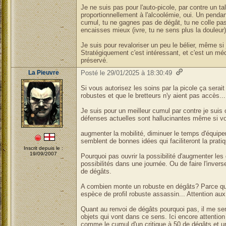
Je ne suis pas pour l'auto-picole, par contre un t
proportionnellement à l'alcoolémie, oui. Un pendan
cumul, tu ne gagnes pas de dégât, tu ne colle pas 
encaisses mieux (ivre, tu ne sens plus la douleur)
Je suis pour revaloriser un peu le bélier, même si
Stratégiquement c'est intéressant, et c'est un mé
préservé.
La Pieuvre
Posté le 29/01/2025 à 18:30:49
Si vous autorisez les soins par la picole ça serait
robustes et que le bretteurs n'y aient pas accès...
Je suis pour un meilleur cumul par contre je suis
défenses actuelles sont hallucinantes même si v
augmenter la mobilité, diminuer le temps d'équipe
semblent de bonnes idées qui faciliteront la pratiq
Inscrit depuis le :
19/09/2007
Pourquoi pas ouvrir la possibilité d'augmenter les 
possibilités dans une journée. Ou de faire l'inver
de dégâts.
A combien monte un robuste en dégâts? Parce qu'il
espèce de profil robuste assassin... Attention aux 
Quant au renvoi de dégâts pourquoi pas, il me semb
objets qui vont dans ce sens. Ici encore attention
comme le cumul d'un critique à 50 de dégâts et un