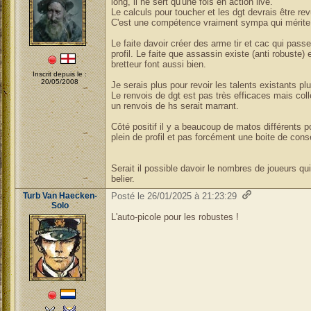
long, il ne sert qu'une fois en action live.
Le calculs pour toucher et les dgt devrais être re
C'est une compétence vraiment sympa qui mérit
Le faite davoir créer des arme tir et cac qui passe
profil. Le faite que assassin existe (anti robuste) 
bretteur font aussi bien.
Inscrit depuis le :
20/05/2008
Je serais plus pour revoir les talents existants pl
Le renvois de dgt est pas très efficaces mais col
un renvois de hs serait marrant.
Côté positif il y a beaucoup de matos différents po
plein de profil et pas forcément une boite de cons
Serait il possible davoir le nombres de joueurs qu
belier.
Turb Van Haecken-
Posté le 26/01/2025 à 21:23:29
Solo
L'auto-picole pour les robustes !