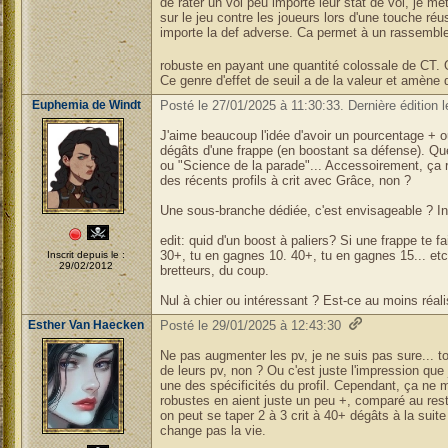
de rater un vol peu importe leur stat de vol, je 
sur le jeu contre les joueurs lors d'une touche ré
importe la def adverse. Ca permet à un rassembl
robuste en payant une quantité colossale de CT.
Ce genre d'effet de seuil a de la valeur et amène 
Euphemia de Windt
Posté le 27/01/2025 à 11:30:33. Dernière édition 
J'aime beaucoup l'idée d'avoir un pourcentage + o
dégâts d'une frappe (en boostant sa défense). Q
ou "Science de la parade"... Accessoirement, ça r
des récents profils à crit avec Grâce, non ?
Une sous-branche dédiée, c'est envisageable ? In
edit: quid d'un boost à paliers? Si une frappe te 
30+, tu en gagnes 10. 40+, tu en gagnes 15... etc.
Inscrit depuis le :
29/02/2012
bretteurs, du coup.
Nul à chier ou intéressant ? Est-ce au moins réal
Esther Van Haecken
Posté le 29/01/2025 à 12:43:30
Ne pas augmenter les pv, je ne suis pas sure... t
de leurs pv, non ? Ou c'est juste l'impression que j
une des spécificités du profil. Cependant, ça ne
robustes en aient juste un peu +, comparé au rest
on peut se taper 2 à 3 crit à 40+ dégâts à la suite
change pas la vie.