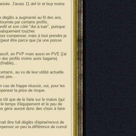
risée. J'avais 11 def tir et bcp moins
de dégâts a augmenté au fil des ans,
ournée par certains profils.
profil et son côté "dur à tuer", puisque
matiquement toucher.
 pour compenser, mais à tout prendre je
 (peut être parce que j'ai une poisse
 passif, en PVP mais aussi en PVE (j'ai
e des profils moins axés bagarre).
friable)...
rtains, au vu de leur utilité actuelle.
st pire...
n cas de frappe réussie, oui, pour les
penser la prise de risque.
s tôt que de le faire sur le matos (qui
r le temps d'équipement et le peu de
Les gens auront donc des choix à faire
ait être full dégâts d'épine/renvoi de
compenser un peu la différence de cumul