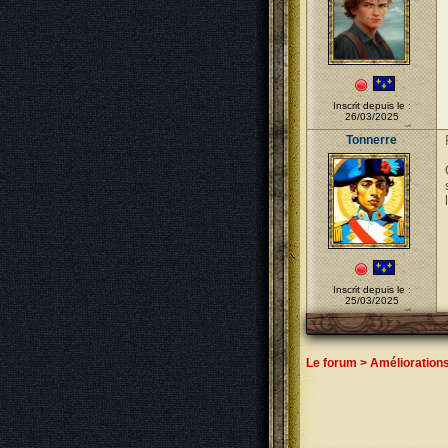
Inscrit depuis le :
26/03/2025
Tonnerre
Inscrit depuis le :
25/03/2025
Le forum
>
Amélioration