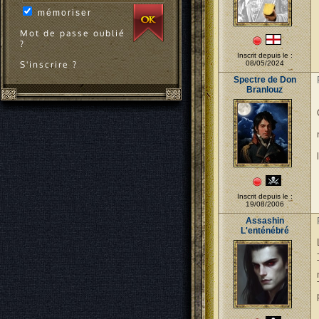
mémoriser
Mot de passe oublié
?
Inscrit depuis le :
S'inscrire ?
08/05/2024
Spectre de Don
Branlouz
Inscrit depuis le :
19/08/2006
Assashin
L'enténébré