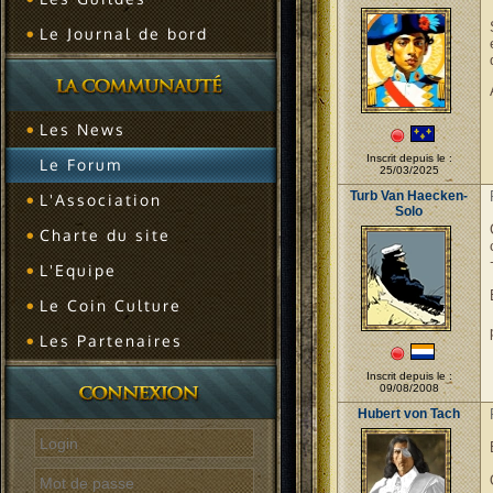
Le Journal de bord
Les News
Inscrit depuis le :
Le Forum
25/03/2025
Turb Van Haecken-
L'Association
Solo
Charte du site
L'Equipe
Le Coin Culture
Les Partenaires
Inscrit depuis le :
09/08/2008
Hubert von Tach