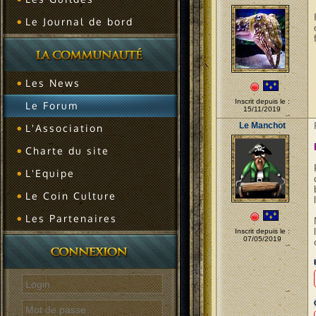
Le Journal de bord
Les News
Inscrit depuis le :
Le Forum
15/11/2019
Le Manchot
L'Association
Charte du site
L'Equipe
Le Coin Culture
Les Partenaires
Inscrit depuis le :
07/05/2019