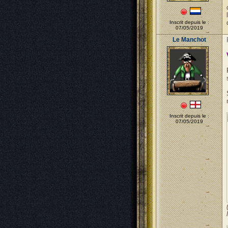
Inscrit depuis le :
07/05/2019
Le Manchot
Inscrit depuis le :
07/05/2019