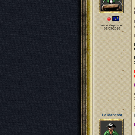
Inscrit depuis le :
07/05/2019
Le Manchot