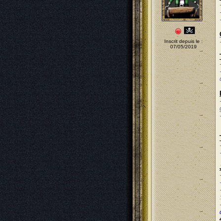
Inscrit depuis le :
07/05/2019