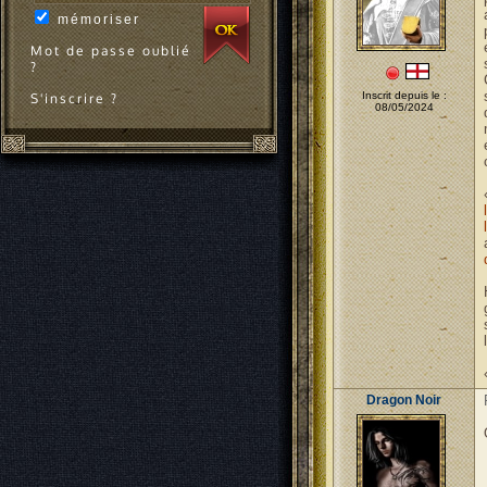
mémoriser
Mot de passe oublié
?
Inscrit depuis le :
S'inscrire ?
08/05/2024
Dragon Noir