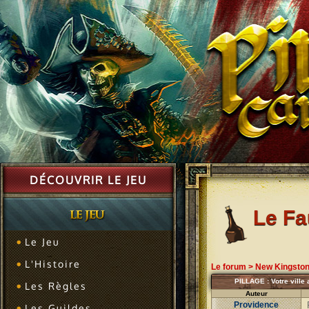
DÉCOUVRIR LE JEU
Le F
Le Jeu
L'Histoire
Le forum
>
New Kingsto
PILLAGE : Votre ville a
Les Règles
Auteur
Providence
Les Guildes