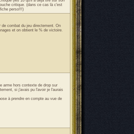
tique (les 10 qu'il a déjà tiré sur son
ouche critique. (dans ce cas là c'est
iche perso!!!)
ur de combat du jeu directement. On
nnages et on obtient le % de victoire.
e arme hors contexte de drop sur
nt, si j'avais pu l'avoir je l'aurais
chose à prendre en compte au vue de