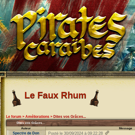
Le Faux Rhum
Le forum
>
Améliorations
>
Dites vos Grâces...
Dites vos Grâces...
Auteur
Message
Spectre de Don
Posté le 30/09/2024 à 09:22:28