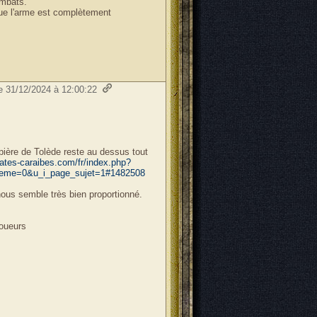
ombats.
que l'arme est complètement
le 31/12/2024 à 12:00:22
apière de Tolède reste au dessus tout
rates-caraibes.com/fr/index.php?
eme=0&u_i_page_sujet=1#1482508
nous semble très bien proportionné.
oueurs