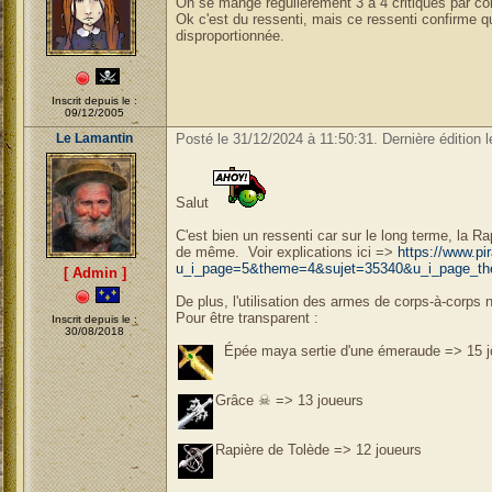
On se mange régulièrement 3 à 4 critiques par c
Ok c'est du ressenti, mais ce ressenti confirme 
disproportionnée.
Inscrit depuis le :
09/12/2005
Le Lamantin
Posté le 31/12/2024 à 11:50:31. Dernière édition 
Salut
C'est bien un ressenti car sur le long terme, la R
de même. Voir explications ici =>
https://www.pi
u_i_page=5&theme=4&sujet=35340&u_i_page_th
[ Admin ]
De plus, l'utilisation des armes de corps-à-corps 
Pour être transparent :
Inscrit depuis le :
30/08/2018
Épée maya sertie d'une émeraude => 15 j
Grâce ☠ => 13 joueurs
Rapière de Tolède => 12 joueurs