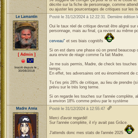
décrite sur la fiche de personnage, comme atten
ou ajuster les pourcentages de critiques sur les i
Le Lamantin
Posté le 31/12/2024 à 12:22:31. Dernière édition 
Oui le taux réel de critique devrait être aligné sur c
personnage, mais au final, ça revient au même po
cerveau"
et ses biais cognitifs
Si on est dans une phase où on prend beaucoup de
[ Admin ]
aura envie de réagir comme l'a fait Madre.
Je me suis permis, Madre, de check tes touches
Inscrit depuis le :
temps.
30/08/2018
En effet, tes adversaires ont eu énormément de c
Tu t'es pris 28% de critique, au lieu de prendre 
prévu sur le très long terme.
Si on regarde les touches sur l'année complète, alo
à environ 18% comme prévu par le système
Madre Anna
Posté le 31/12/2024 à 12:55:47
Merci d'avoir regardé!
Sur l'année complète, il n'y avait pas Grâce.
J'attends donc mes stats de l'année 2025