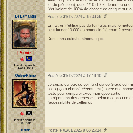
Avec bug: 1/10 de toucher et 10/10 de mettre un cri
jet de précision), donc 1/10 (10%) de mettre une t
l'équivalent de 100% de chance de critique sur la f
Le Lamantin
Posté le 31/12/2024 à 15:03:39
En fait on n'utilise pas de formules mais le mote
peut lancer 10.000 combats d'affilé entre 2 perso
Donc sans calcul mathématique.
[ Admin ]
Inscrit depuis le :
30/08/2018
Galva-Rhino
Posté le 31/12/2024 à 17:18:10
Je serais curieux de voir le choix de Grace comm
boss ( ça a changé récemment ) parce que honnêteme
testé pour comparer avec mon épée sertie.
La répartition des armes est selon moi pas une 
l'accessibilité de celles ci.
Inscrit depuis le :
01/08/2013
Noire
Posté le 02/01/2025 à 08:26:14