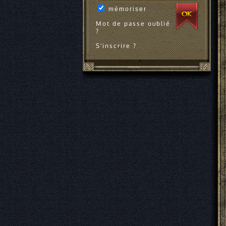
mémoriser
Mot de passe oublié
?
S'inscrire ?