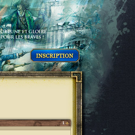
1
-2-