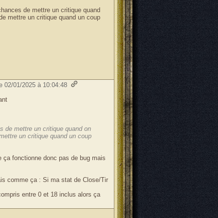
chances de mettre un critique quand
de mettre un critique quand un coup
le 02/01/2025 à 10:04:48
ant
s de mettre un critique quand on
mettre un critique quand un coup
ue ça fonctionne donc pas de bug mais
is comme ça : Si ma stat de Close/Tir
compris entre 0 et 18 inclus alors ça