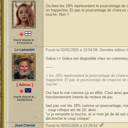
Ou bien les 18% représentent le pourcentage de 
on frappe/tire. Et pas le pourcentage de chances 
touche. Non ?
Inscrit depuis le :
07/03/2019
Le Lamantin
Posté le 02/01/2025 à 10:04:08. Dernière édition 
Galva => Grâce est disponible chez un commerç
------
> les 18% représentent le pourcentage de chance
frappe/tire. Et pas le pourcentage de chances de 
touche.
[ Admin ]
Oui faut le voir comme ça en effet. C'est ainsi q
fonctionnement interne du moteur de jeu.
Inscrit depuis le :
30/08/2018
faut pas voir les 18% comme un pourcentage, ma
- coup critique est de 18, alors :
"si je remporte la touche, et si mon jet de dé est 
déclenche le coup critique"
Jean Chenal
Posté le 02/01/2025 à 13:29:54