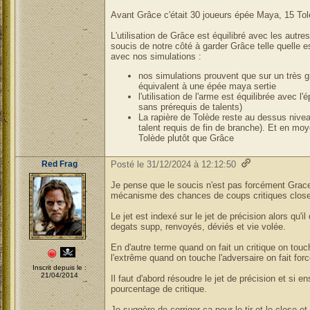
Avant Grâce c'était 30 joueurs épée Maya, 15 Tol
L'utilisation de Grâce est équilibré avec les aut
soucis de notre côté à garder Grâce telle quelle est
avec nos simulations :
nos simulations prouvent que sur un très 
équivalent à une épée maya sertie
l'utilisation de l'arme est équilibrée avec 
sans prérequis de talents)
La rapière de Tolède reste au dessus nivea
talent requis de fin de branche). Et en mo
Tolède plutôt que Grâce
Red Frag
Posté le 31/12/2024 à 12:12:50
Je pense que le soucis n'est pas forcément Grac
mécanisme des chances de coups critiques close 
Le jet est indexé sur le jet de précision alors qu'i
degats supp, renvoyés, déviés et vie volée.
En d'autre terme quand on fait un critique on touc
l'extrême quand on touche l'adversaire on fait for
Inscrit depuis le :
21/04/2014
Il faut d'abord résoudre le jet de précision et si en
pourcentage de critique.
Je suggère de corriger ça pour le tir et le close et