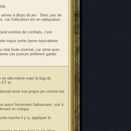
ède.
res armes à dispo du jeu Donc pas de
, car l'utilisation est en adéquation
grand nombre de combats, c'est
l'épée maya sertie (arme équivalente
u stat brute (normal, car arme avec
yenne ces joueurs préfèrent garder
e en elle-même mais le bug du
ET tir.
l devrait avoir son propre jet comme les
he aussi forcément l'adversaire, voir à
cément un critique.
suite touche il y a, appliquer le
 ensuite on sera dans la situation