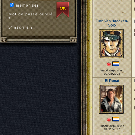
mémoriser
Mot de passe oublié
?
Turb Van Haecken-
Solo
S'inscrire ?
Inscrit depuis le :
09/08/2008
El Renat
Inscrit depuis le :
01/11/2017