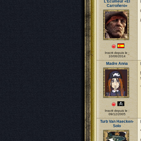
L'Écumeur «El
Carroñero»
Inscrit depuis le :
10/06/2014
Madre Anna
Inscrit depuis le :
09/12/2005
Turb Van Haecken-
Solo