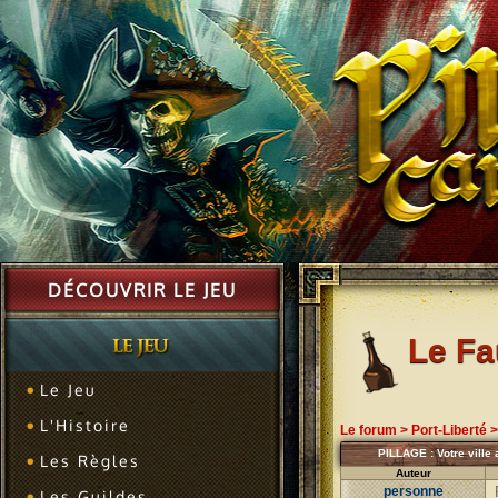
DÉCOUVRIR LE JEU
Le F
Le Jeu
L'Histoire
Le forum
>
Port-Liberté
PILLAGE : Votre ville 
Les Règles
Auteur
personne
Les Guildes