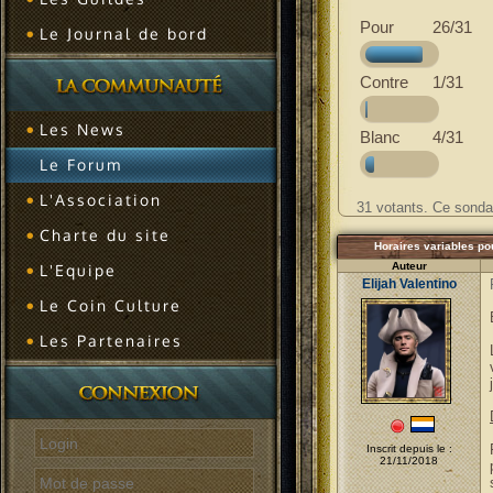
Pour
26/31
Le Journal de bord
Contre
1/31
Les News
Blanc
4/31
Le Forum
L'Association
31 votants. Ce sondag
Charte du site
Horaires variables po
Auteur
L'Equipe
Elijah Valentino
Le Coin Culture
Les Partenaires
Inscrit depuis le :
21/11/2018