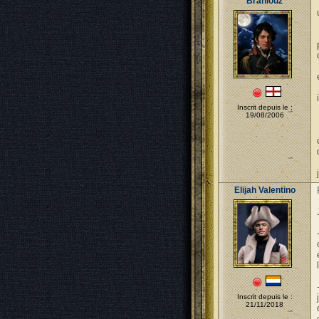
Branlouz
Inscrit depuis le :
19/08/2006
Elijah Valentino
Inscrit depuis le :
21/11/2018