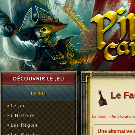
DÉCOUVRIR LE JEU
Le F
Le Jeu
L'Histoire
Le forum
>
Amélioration
Les Règles
Une alternative 
Les Guildes