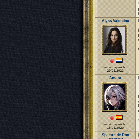
Alyss Valentino
Inscrit depuis le :
29/01/2023
Amara
Inscrit depuis le :
18/01/2020
Spectre de Don