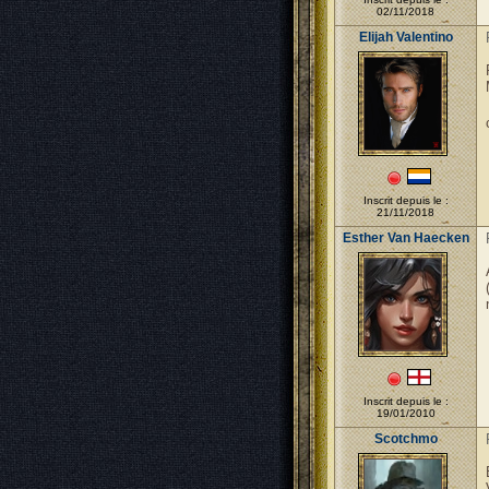
02/11/2018
Elijah Valentino
Inscrit depuis le :
21/11/2018
Esther Van Haecken
Inscrit depuis le :
19/01/2010
Scotchmo