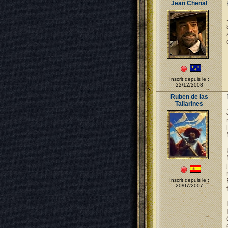
Jean Chenal
Inscrit depuis le :
22/12/2008
Ruben de las
Tallarines
Inscrit depuis le :
20/07/2007