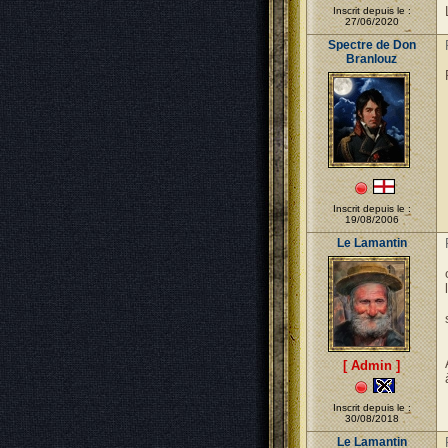
Inscrit depuis le :
27/06/2020
Spectre de Don
Branlouz
Inscrit depuis le :
19/08/2006
Le Lamantin
[ Admin ]
Inscrit depuis le :
30/08/2018
Le Lamantin