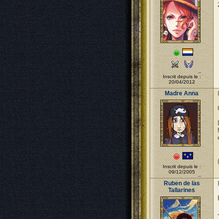
Inscrit depuis le :
20/04/2012
Madre Anna
Inscrit depuis le :
09/12/2005
Ruben de las
Tallarines