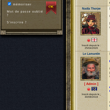
mémoriser
Nadia Thorpe
Mot de passe oublié
?
S'inscrire ?
Inscrit depuis le :
25/04/2020
Le Lamantin
[ Admin ]
Inscrit depuis le :
30/08/2018