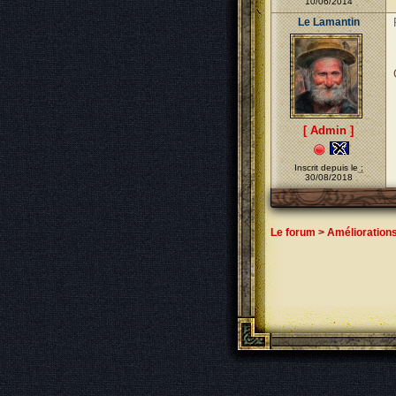
10/06/2014
Le Lamantin
[ Admin ]
Inscrit depuis le :
30/08/2018
Le forum
>
Amélioration