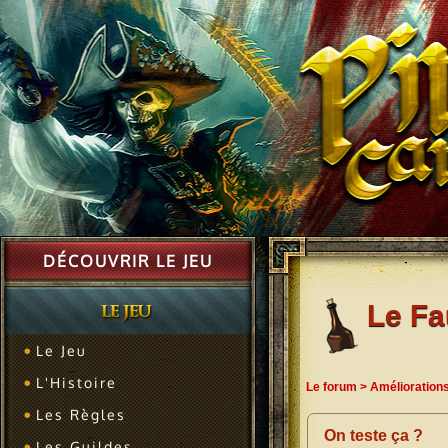
DÉCOUVRIR LE JEU
Le F
Le Jeu
L'Histoire
Le forum
>
Amélioration
Les Règles
On teste ça ?
Les Guildes