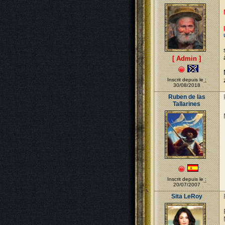
[ Admin ]
Inscrit depuis le :
30/08/2018
Ruben de las
Tallarines
Inscrit depuis le :
20/07/2007
Sita LeRoy