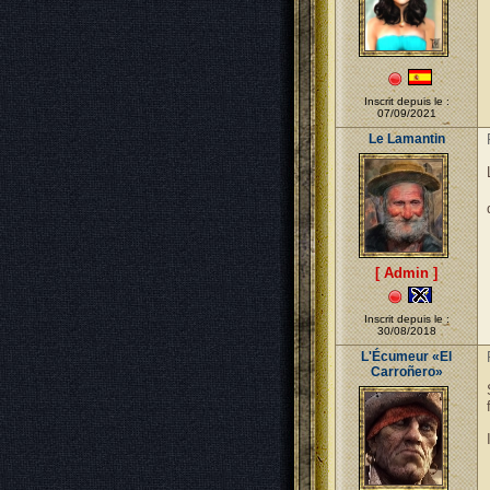
Inscrit depuis le :
07/09/2021
Le Lamantin
[ Admin ]
Inscrit depuis le :
30/08/2018
L'Écumeur «El
Carroñero»