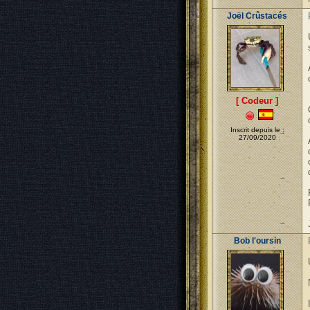
Joël Crûstacés
[ Codeur ]
Inscrit depuis le :
27/09/2020
Bob l'oursin