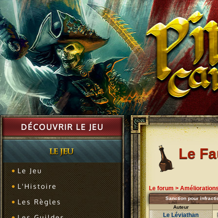
DÉCOUVRIR LE JEU
Le F
Le Jeu
L'Histoire
Le forum
>
Amélioration
Sanction pour infracti
Les Règles
Auteur
Le Léviathan
Les Guildes