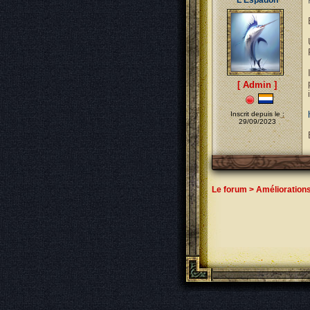
L'Espadon
[ Admin ]
Inscrit depuis le :
29/09/2023
Le forum
>
Amélioration