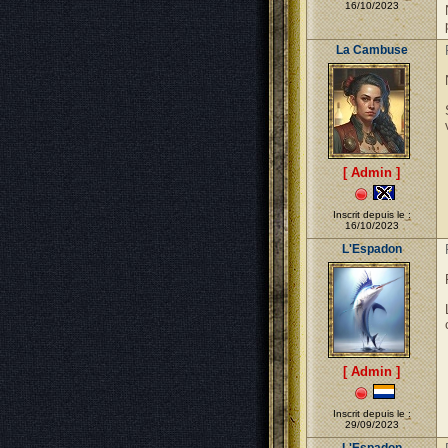
16/10/2023
La Cambuse
[ Admin ]
Inscrit depuis le :
16/10/2023
L'Espadon
[ Admin ]
Inscrit depuis le :
29/09/2023