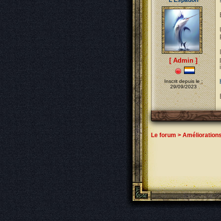
L'Espadon
[ Admin ]
Inscrit depuis le :
29/09/2023
Le forum
>
Amélioration