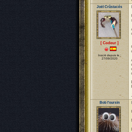
Joël Crûstacés
[ Codeur ]
Inscrit depuis le :
27/09/2020
Bob l'oursin