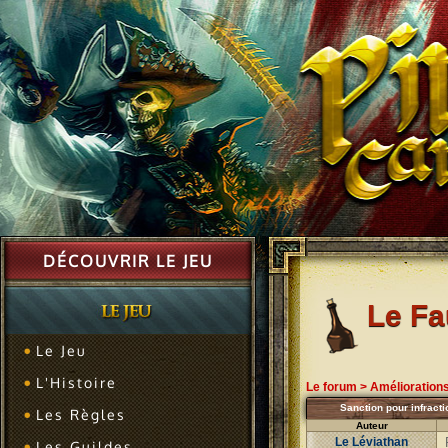
DÉCOUVRIR LE JEU
Le F
Le Jeu
L'Histoire
Le forum
>
Amélioration
Sanction pour infracti
Les Règles
Auteur
Le Léviathan
Les Guildes