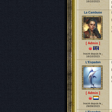
16/10/2023
La Cambuse
[ Admin ]
Inscrit depuis le :
16/10/2023
L'Espadon
[ Admin ]
Inscrit depuis le :
29/09/2023