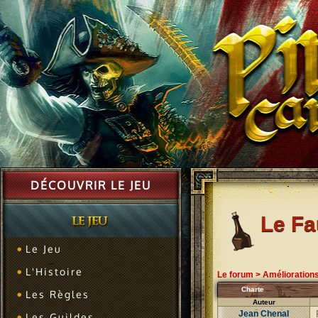
DÉCOUVRIR LE JEU
Le F
Le Jeu
L'Histoire
Le forum
>
Amélioration
Charte
Les Règles
Auteur
Jean Chenal
Les Guildes