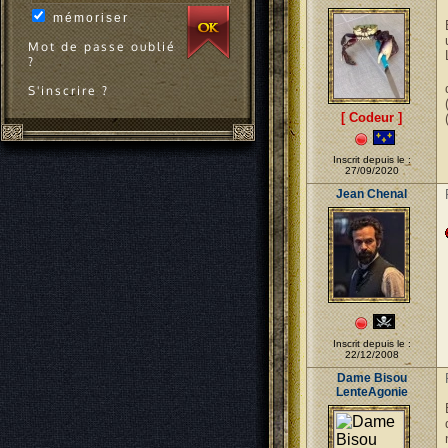
mémoriser
Mot de passe oublié
?
S'inscrire ?
[ Codeur ]
Inscrit depuis le :
27/09/2020
Jean Chenal
Inscrit depuis le :
22/12/2008
Dame Bisou
LenteAgonie