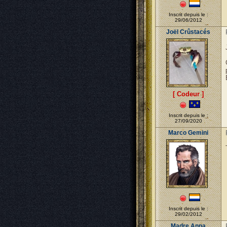
Inscrit depuis le :
29/06/2012
Joël Crûstacés
[ Codeur ]
Inscrit depuis le :
27/09/2020
Marco Gemini
Inscrit depuis le :
29/02/2012
Madre Anna