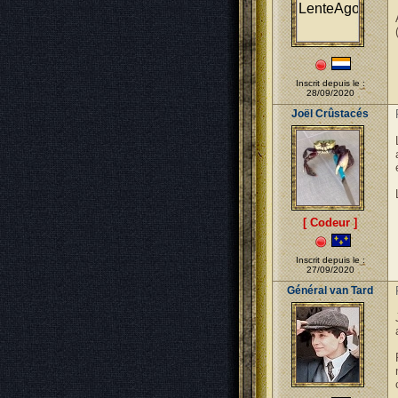
Inscrit depuis le :
28/09/2020
Joël Crûstacés
[ Codeur ]
Inscrit depuis le :
27/09/2020
Général van Tard