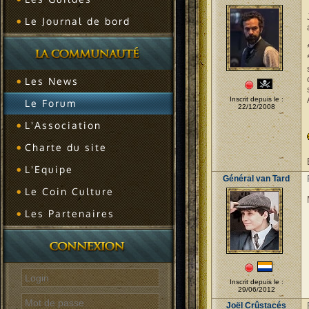
Le Journal de bord
Les News
Inscrit depuis le :
Le Forum
22/12/2008
L'Association
Charte du site
L'Equipe
Général van Tard
Le Coin Culture
Les Partenaires
Inscrit depuis le :
29/06/2012
Joël Crûstacés